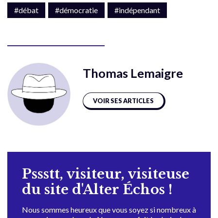
#débat
#démocratie
#indépendant
Thomas Lemaigre
VOIR SES ARTICLES
Pssstt, visiteur, visiteuse
du site d'Alter Échos !
Nous sommes heureux que vous soyez si nombreux à