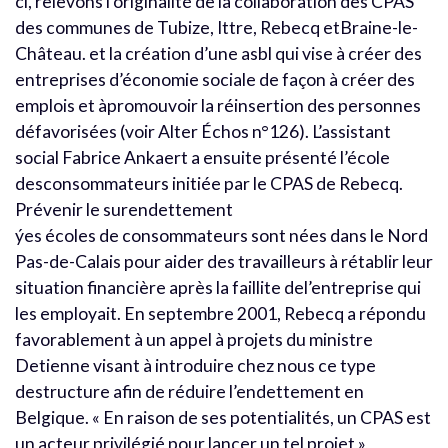
ci, relevons l’originalité de la collaboration des CPAS
des communes de Tubize, Ittre, Rebecq etBraine-le-
Château. et la création d’une asbl qui vise à créer des
entreprises d’économie sociale de façon à créer des
emplois et àpromouvoir la réinsertion des personnes
défavorisées (voir Alter Échos n°126). L’assistant
social Fabrice Ankaert a ensuite présenté l’école
desconsommateurs initiée par le CPAS de Rebecq.
Prévenir le surendettement
ýes écoles de consommateurs sont nées dans le Nord
Pas-de-Calais pour aider des travailleurs à rétablir leur
situation financière après la faillite del’entreprise qui
les employait. En septembre 2001, Rebecq a répondu
favorablement à un appel à projets du ministre
Detienne visant à introduire chez nous ce type
destructure afin de réduire l’endettement en
Belgique. « En raison de ses potentialités, un CPAS est
un acteur privilégié pour lancer un tel projet »,