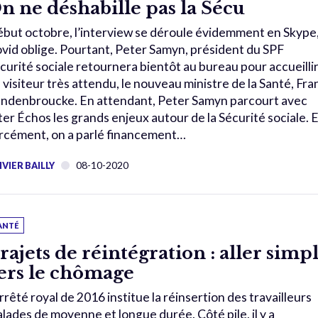
n ne déshabille pas la Sécu
but octobre, l’interview se déroule évidemment en Skype
vid oblige. Pourtant, Peter Samyn, président du SPF
curité sociale retournera bientôt au bureau pour accueilli
 visiteur très attendu, le nouveau ministre de la Santé, Fra
ndenbroucke. En attendant, Peter Samyn parcourt avec
ter Échos les grands enjeux autour de la Sécurité sociale. 
rcément, on a parlé financement…
08-10-2020
IVIER BAILLY
ANTÉ
rajets de réintégration : aller simp
ers le chômage
arrêté royal de 2016 institue la réinsertion des travailleurs
lades de moyenne et longue durée. Côté pile, il y a