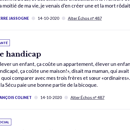
la moitié de ma vie, je venais d’en créer une et la mort rôdait
14-10-2020
Alter Échos n° 487
ERRE JASSOGNE
ANTÉ
e handicap
lever un enfant, ça coûte un appartement, élever un enfa
ndicapé, ça coûte une maison!», disait ma maman, qui avait
 quoi comparer avec mes trois frères et sœur «ordinaires».
 la Sécu paie une bonne partie de la bicoque.
14-10-2020
Alter Échos n° 487
ANÇOIS COLINET
OCIAL