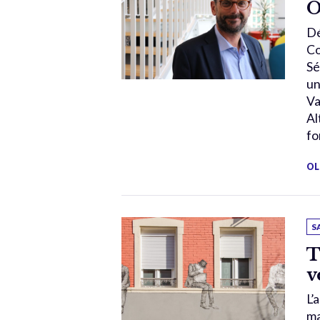
O
Dé
Co
Sé
un
Va
Al
fo
OL
S
T
v
L’
ma