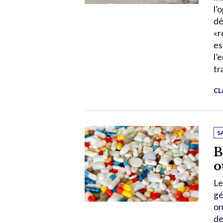
l’
dé
«r
es
l’
tr
CL
S
B
o
Le
gé
on
de