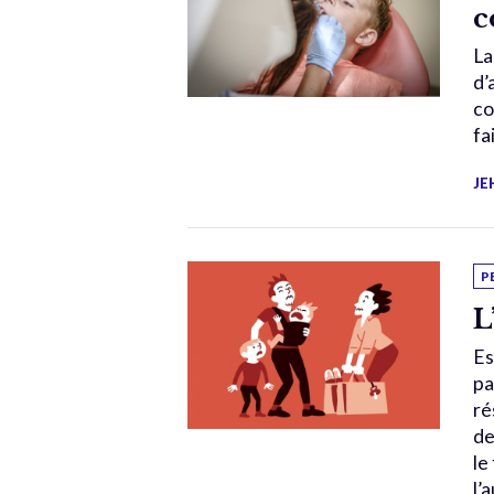
c
La
d’
co
fa
JE
P
L
Es
pa
ré
de
le
l’