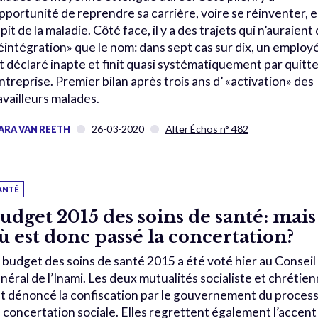
opportunité de reprendre sa carrière, voire se réinventer, 
pit de la maladie. Côté face, il y a des trajets qui n’auraient
éintégration» que le nom: dans sept cas sur dix, un employ
t déclaré inapte et finit quasi systématiquement par quitte
entreprise. Premier bilan après trois ans d’ «activation» des
availleurs malades.
26-03-2020
Alter Échos n° 482
ARA VAN REETH
ANTÉ
udget 2015 des soins de santé: mais
ù est donc passé la concertation?
 budget des soins de santé 2015 a été voté hier au Conseil
néral de l’Inami. Les deux mutualités socialiste et chrétie
t dénoncé la confiscation par le gouvernement du proces
 concertation sociale. Elles regrettent également l’accent