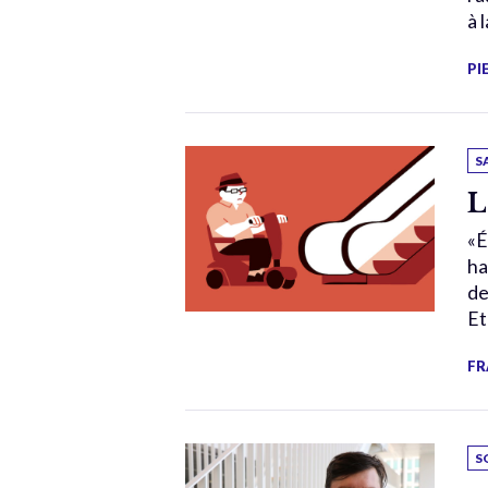
à 
PI
S
L
«É
ha
de
Et
FR
S