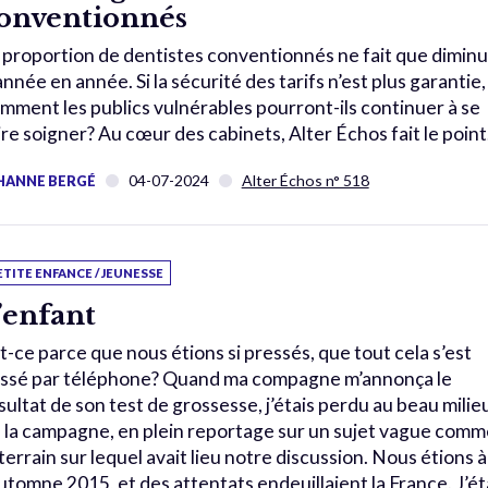
onventionnés
 proportion de dentistes conventionnés ne fait que dimin
année en année. Si la sécurité des tarifs n’est plus garantie,
mment les publics vulnérables pourront-ils continuer à se
ire soigner? Au cœur des cabinets, Alter Échos fait le point
04-07-2024
Alter Échos n° 518
HANNE BERGÉ
ETITE ENFANCE / JEUNESSE
’enfant
t-ce parce que nous étions si pressés, que tout cela s’est
ssé par téléphone? Quand ma compagne m’annonça le
sultat de son test de grossesse, j’étais perdu au beau milie
 la campagne, en plein reportage sur un sujet vague comm
 terrain sur lequel avait lieu notre discussion. Nous étions à
automne 2015, et des attentats endeuillaient la France. J’ét