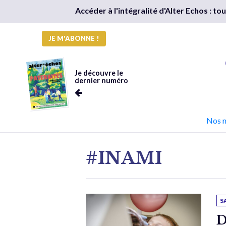
Accéder à l'intégralité d'Alter Echos : t
JE M'ABONNE !
Je découvre le
dernier numéro
Nos 
#INAMI
S
D