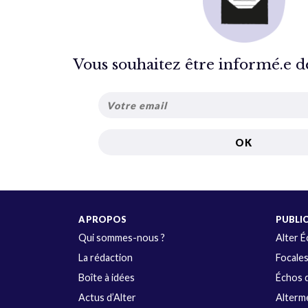
Vous souhaitez être informé.e de 
A PROPOS
PUBLI
Qui sommes-nous ?
Alter 
La rédaction
Focale
Boîte à idées
Échos d
Actus d’Alter
Alterme