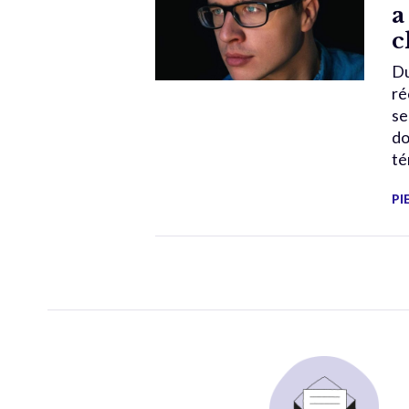
a
c
Du
ré
se
do
té
PI