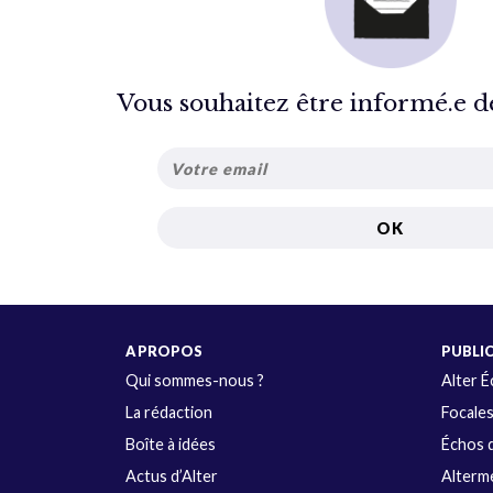
Vous souhaitez être informé.e de 
A PROPOS
PUBLI
Qui sommes-nous ?
Alter 
La rédaction
Focale
Boîte à idées
Échos d
Actus d’Alter
Alterme