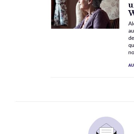
u
W
Al
au
de
qu
no
AU