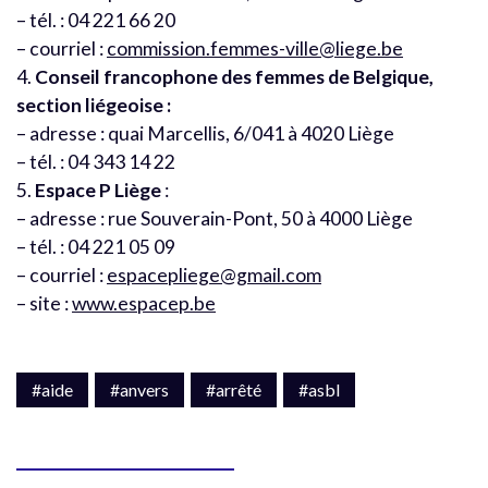
– tél. : 04 221 66 20
– courriel :
commission.femmes-ville@liege.be
4.
Conseil francophone des femmes de Belgique,
section liégeoise :
– adresse : quai Marcellis, 6/041 à 4020 Liège
– tél. : 04 343 14 22
5.
Espace P Liège
:
– adresse : rue Souverain-Pont, 50 à 4000 Liège
– tél. : 04 221 05 09
– courriel :
espacepliege@gmail.com
– site :
www.espacep.be
#aide
#anvers
#arrêté
#asbl