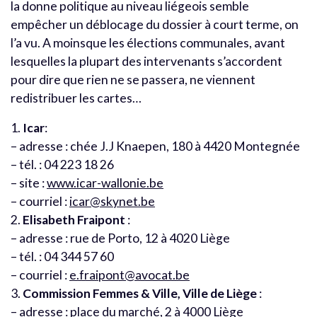
la donne politique au niveau liégeois semble
empêcher un déblocage du dossier à court terme, on
l’a vu. A moinsque les élections communales, avant
lesquelles la plupart des intervenants s’accordent
pour dire que rien ne se passera, ne viennent
redistribuer les cartes…
1.
Icar
:
– adresse : chée J.J Knaepen, 180 à 4420 Montegnée
– tél. : 04 223 18 26
– site :
www.icar-wallonie.be
– courriel :
icar@skynet.be
2.
Elisabeth Fraipont
:
– adresse : rue de Porto, 12 à 4020 Liège
– tél. : 04 344 57 60
– courriel :
e.fraipont@avocat.be
3.
Commission Femmes & Ville, Ville de Liège
:
– adresse : place du marché, 2 à 4000 Liège