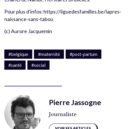
Pour plus d’infos: https://liguedesfamilles.be/lapres-
naissance-sans-tabou
(c) Aurore Jacquemin
#belgique
#maternité
#post-partum
#santé
#social
Pierre Jassogne
Journaliste
VOIR SES ARTICLES