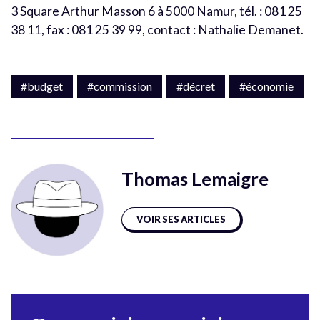
3 Square Arthur Masson 6 à 5000 Namur, tél. : 081 25
38 11, fax : 081 25 39 99, contact : Nathalie Demanet.
#budget
#commission
#décret
#économie
Thomas Lemaigre
VOIR SES ARTICLES