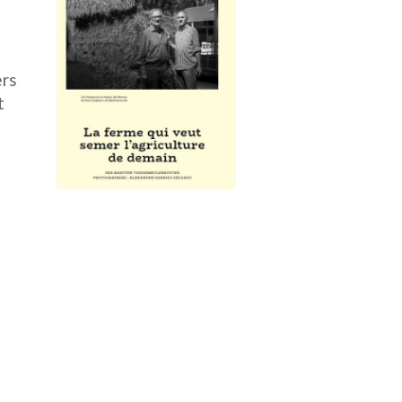
ers
t