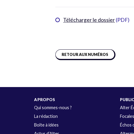
Télécharger le dossier
(PDF)
RETOUR AUX NUMÉROS
A PROPOS
PUBLI
Qui sommes-nous ?
Alter 
La rédaction
Focale
Boîte à idées
Échos d
Actus d’Alter
Alterme