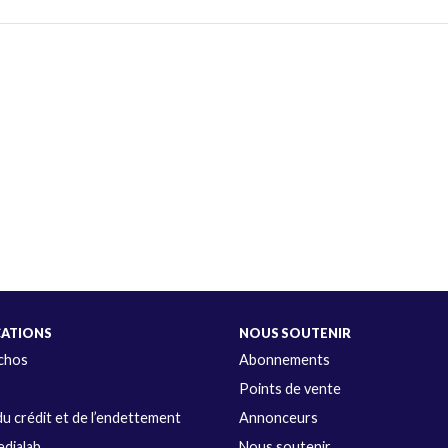
CATIONS
NOUS SOUTENIR
Échos
Abonnements
s
Points de vente
u crédit et de l’endettement
Annonceurs
dialab
Nous soutenir