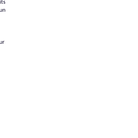
its
 un
ur