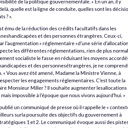
e visibilité de la politique gouvernementale. « En un an, il y
là, quelle est la ligne de conduite, quelles sont les décisi
ts ? ».
st ému de la réduction des crédits facultatifs dans les
onneshandicapées et des personnes étrangères. Ceux-ci,
par l’augmentation « réglementaire »d’une série d’allocatio
ecte les différentes réglementations, rien de plus normal
ment socialiste le fasse en réduisant les moyens accordé
s handicapées et des personnesétrangères, je ne comprend
n. « Vous avez été amené, Madame la Ministre Vienne, à
 respecter les engagements réglementaires. C’est toute la
ire Monsieur Miller ? Il souhaite augmenter lesallocations
le mais impossible à l’époque que nous vivons aujourd’hui. »
, publié un communiqué de presse où il rappelle le « context
r ailleurs surla poursuite des objectifs du gouvernement à
stratégiques 1 et 2. Le communiqué évoque aussi des piste