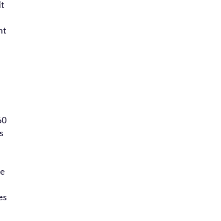
it
nt
60
s
re
es