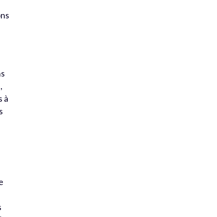
ons
ns
,
s à
s
e
s