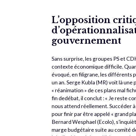
L’opposition criti
d’opérationnalisat
gouvernement
Sans surprise, les groupes PS et CD
contexte économique difficile. Quan
évoqué, en filigrane, les différent
un an. Serge Kubla (MR) voit là une p
« réanimation » de ces plans mal fi
fin dedébat, il conclut : « Je reste 
nous attend réellement. Succéder à d
pour finir par être appelé « grand pl
Bernard Wesphael (Ecolo), s’inquiète
marge budgétaire suite au comité dec