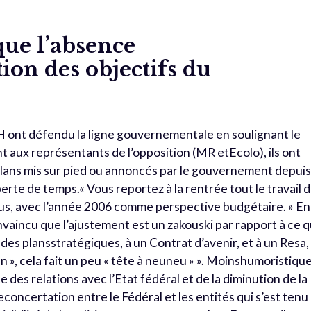
que l’absence
ion des objectifs du
H ont défendu la ligne gouvernementale en soulignant le
t aux représentants de l’opposition (MR etEcolo), ils ont
s plans mis sur pied ou annoncés par le gouvernement depui
erte de temps.« Vous reportez à la rentrée tout le travail 
chus, avec l’année 2006 comme perspective budgétaire. » En
convaincu que l’ajustement est un zakouski par rapport à ce q
es plansstratégiques, à un Contrat d’avenir, et à un Resa,
an », cela fait un peu « tête à neuneu » ». Moinshumoristique
 des relations avec l’Etat fédéral et de la diminution de la
oncertation entre le Fédéral et les entités qui s’est tenu