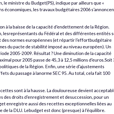
, le ministre du Budget(PS), indique par ailleurs que «
ns économiques, les travaux budgétaires 2006 s’annoncen
ion à la baisse de la capacité d’endettement de la Région.
in, lesreprésentants du Fédéral et des différentes entités 
t des normes européennes (et répartir l’effortbudgétaire
mes du pacte de stabilité imposé au niveau européen). Un
riode 2005-2009. Résultat ? Une diminution de la capacité
aximal pour 2005 passe de 45,3 à 12,5 millions d’euros.Soit
 politiques de la Région. Enfin, une série d’ajustements
ffets du passage à lanorme SEC 95. Au total, cela fait 100
cettes sont à la hausse. La douloureuse devient acceptab
s des droits d’enregistrement et desuccession, pour un
get enregistre aussi des recettes exceptionnelles liées au
e de la DLU. Lebudget est donc (presque) à l’équilibre.