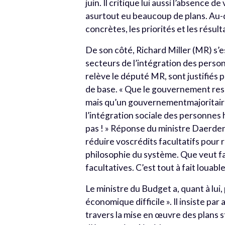
juin. Il critique lui aussi l’absence d
asurtout eu beaucoup de plans. Au-de
concrètes, les priorités et les résulta
De son côté, Richard Miller (MR) s’e
secteurs de l’intégration des pers
relève le député MR, sont justifiés 
de base. « Que le gouvernement resp
mais qu’un gouvernementmajoritaire
l’intégration sociale des personne
pas ! » Réponse du ministre Daerde
réduire voscrédits facultatifs pour
philosophie du système. Que veut fa
facultatives. C’est tout à fait louab
Le ministre du Budget a, quant à lui
économique difficile ». Il insiste pa
travers la mise en œuvre des plans 