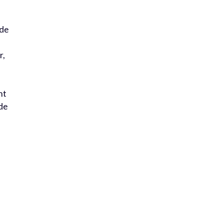
 de
r,
nt
 de