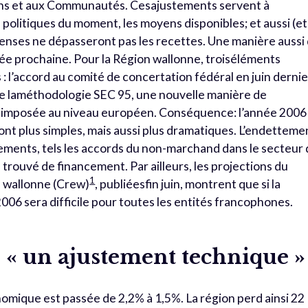
ns et aux Communautés. Cesajustements servent à
s politiques du moment, les moyens disponibles; et aussi (et
enses ne dépasseront pas les recettes. Une manière aussi
née prochaine. Pour la Région wallonne, troiséléments
: l’accord au comité de concertation fédéral en juin dernie
n de laméthodologie SEC 95, une nouvelle manière de
s imposée au niveau européen. Conséquence: l’année 2006
 sont plus simples, mais aussi plus dramatiques. L’endetteme
ments, tels les accords du non-marchand dans le secteur
 trouvé de financement. Par ailleurs, les projections du
1
 wallonne (Crew)
, publiéesfin juin, montrent que si la
006 sera difficile pour toutes les entités francophones.
 « un ajustement technique »
omique est passée de 2,2% à 1,5%. La région perd ainsi 22