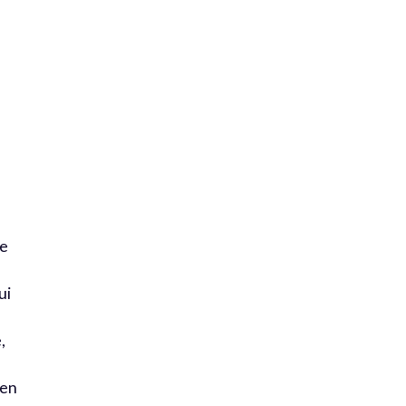
s
de
ui
,
 en