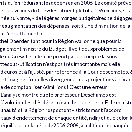
nts qu’en réduisant lesdépenses en 2006. Le comité prévo
les prévisions du Crew les situent plutôt à 136 millions, si la
nnée suivante, « de légères marges budgétaires se dégage
à uneaugmentation des dépenses, soit à une diminution de la
e de l’endettement. »
chel Daerden tant pour la Région wallonne que pour la
également ministre du Budget. Il voit deuxproblèmes de
e du Crew. L’étude « ne prend pas en compte la sous-
ettesous-utilisation n’est pas très importante mais elle
’euros et à l’ajusté, par référence à la Cour descomptes, 
ent imaginer à quelles divergences des projections à dix an
e de comptabiliser 60millions ! C’est une erreur
: « L’analyse montre que le professeur Deschamps est
évolutiondes clés déterminant les recettes. » Et le minist
nauté et la Région respectent « strictement l’accord
 taux d’endettement de chaque entité, ndlr) et que selon l
 l’équilibre sur la période2006-2009, à politique inchangée