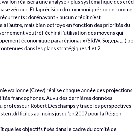
wallon réalisera une analyse « plus systématique des créd
et base zéro » ». Et laprécision du communiqué sonne comme
récurrents : dorénavant « aucun crédit n’est
 l’autre, mais bien octroyé en fonction des priorités du
vernement veutréfléchir à l’utilisation des moyens qui
loppement économique pararégionaux (SRIW, Sogepa,…) po
 contenues dans les plans stratégiques 1 et 2.
mie wallonne (Crew) réalise chaque année des projections
ntités francophones. Auvu des dernières données
du professeur Robert Deschamps y trace les perspectives
stentdifficiles au moins jusqu’en 2007 pour la Région
ît que les objectifs fixés dans le cadre du comité de