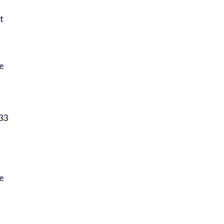
t
se
 33
le