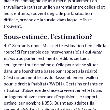
place en compagnie de leur mère. Notamment en
travaillant à retisser un lien parental entre celles-ci et
leurs enfants, souvent dégradé par la situation
difficile, proche de la survie, dans laquelle ils se
trouvent.
Sous-estimée, l’estimation?
4.713 enfants donc. Mais cette estimation tient-elle la
route? Si l’ensemble des intervenants(e)s à qui
Alter
Échos
a pu parler l’estiment crédible, certains
soulignent tout de même qu’elle pourrait se situer
dans une fourchette basse par rapport à la réalité.
C’est notamment le cas du Rassemblement wallon
pour le droit à l’habitat (RWDH). Certains enfants en
situation d’absence de chez-soi vivent en effet dans
un logement avec menace d’expulsion. Le rapport
estime leur nombre à 355. Quant aux adultes, ils
seraient 556 dans la même situation.
«Or la seule