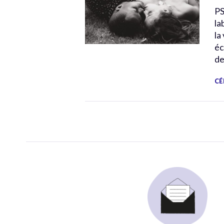
PS
la
la
éc
dep
CÉ