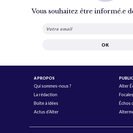
Vous souhaitez être informé.e de 
A PROPOS
PUBLI
Qui sommes-nous ?
Alter 
La rédaction
Focale
Boîte à idées
Échos d
Actus d’Alter
Alterme