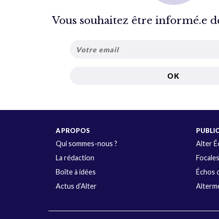
Vous souhaitez être informé.e de 
A PROPOS
PUBLI
Qui sommes-nous ?
Alter 
La rédaction
Focale
Boîte à idées
Échos d
Actus d’Alter
Alterme