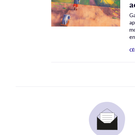
a
Ga
ap
mo
en
CÉ