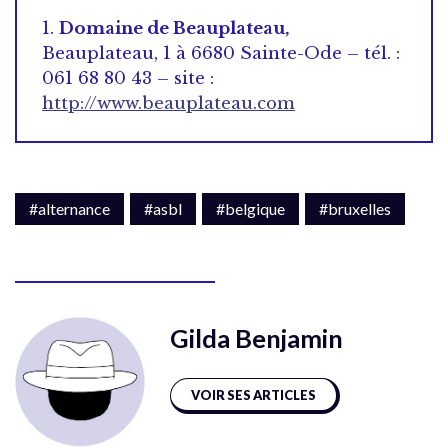
1.
Domaine de Beauplateau,
Beauplateau, 1 à 6680 Sainte-Ode – tél. :
061 68 80 43 – site :
http://www.beauplateau.com
#alternance
#asbl
#belgique
#bruxelles
Gilda Benjamin
VOIR SES ARTICLES