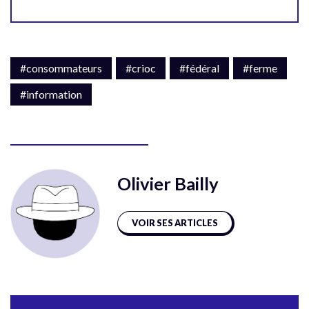
#consommateurs
#crioc
#fédéral
#ferme
#information
Olivier Bailly
VOIR SES ARTICLES