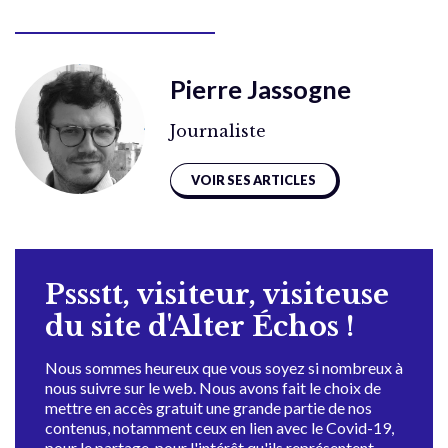
Pierre Jassogne
Journaliste
VOIR SES ARTICLES
Pssstt, visiteur, visiteuse
du site d'Alter Échos !
Nous sommes heureux que vous soyez si nombreux à
nous suivre sur le web. Nous avons fait le choix de
mettre en accès gratuit une grande partie de nos
contenus, notamment ceux en lien avec le Covid-19,
pour le partage, pour l'intérêt qu'ils représentent