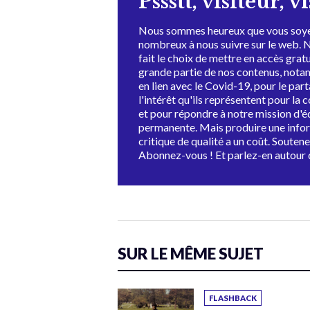
Pssstt, visiteur, v
Nous sommes heureux que vous soye
nombreux à nous suivre sur le web. 
fait le choix de mettre en accès grat
grande partie de nos contenus, not
en lien avec le Covid-19, pour le par
l'intérêt qu'ils représentent pour la c
et pour répondre à notre mission d'
permanente. Mais produire une info
critique de qualité a un coût. Souten
Abonnez-vous ! Et parlez-en autour 
SUR LE MÊME SUJET
FLASHBACK