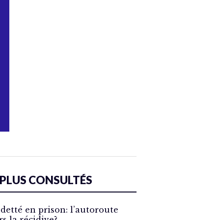
 PLUS CONSULTÉS
detté en prison: l’autoroute
rs la récidive?