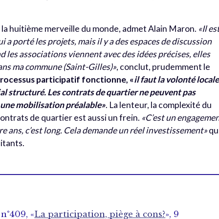
s la huitième merveille du monde, admet Alain Maron.
«Il es
 a porté les projets, mais il y a des espaces de discussion
d les associations viennent avec des idées précises, elles
dans ma commune (Saint-Gilles)»
, conclut, prudemment le
processus participatif fonctionne, «
il faut la volonté locale
l structuré. Les contrats de quartier ne peuvent pas
as une mobilisation préalable»
. La lenteur, la complexité du
contrats de quartier est aussi un frein.
«C’est un engageme
re ans, c’est long. Cela demande un réel investissement»
qu
itants.
n°409, «
La participation, piège à cons?
», 9