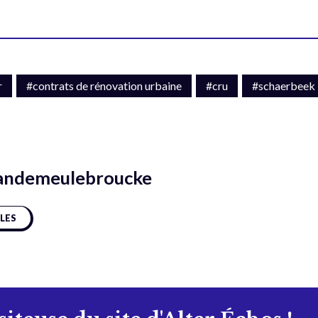
r
#contrats de rénovation urbaine
#cru
#schaerbeek
andemeulebroucke
CLES