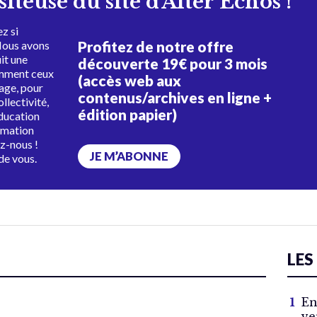
isiteuse du site d'Alter Échos !
z si
Profitez de notre offre
Nous avons
uit une
découverte 19€ pour 3 mois
amment ceux
(accès web aux
tage, pour
contenus/archives en ligne +
ollectivité,
édition papier)
éducation
rmation
ez-nous !
JE M’ABONNE
de vous.
LES
En
ve