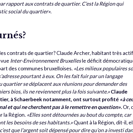
 rapport aux contrats de quartier. C’est la Région qui
tic social du quartier»
.
urnés?
) des contrats de quartier? Claude Archer, habitant très acti
revue
Inter-Environnement Bruxelles
le déficit démocratiq
upart des communes bruxelloises.
«Les milieux populaires s
s’adresse pourtant à eux. On les fait fuir par un langage
u quartier se déplacent aux réunions pour demander des
iers bios, ils ne reviennent plus la fois suivante.»
Claude
rtier, à Schaerbeek notamment, ont surtout profité
«à ce
l et qui ne cherchent pas à le remettre en question»
.
Or, 
r la Région.
«Elles sont détournées au bout du compte, car
nt les besoins de ses habitants.»
Quant à la Région, dit-il, el
 c’est que l’argent soit dépensé pour dire qu’on a investi da