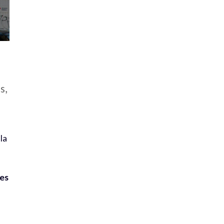
s,
la
des