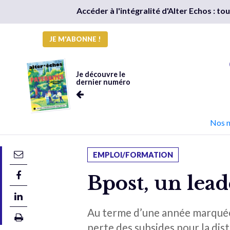
Accéder à l'intégralité d'Alter Echos : t
JE M'ABONNE !
Je découvre le
dernier numéro
Nos 
EMPLOI/FORMATION
Bpost, un lead
Au terme d’une année marquée 
perte des subsides pour la dist