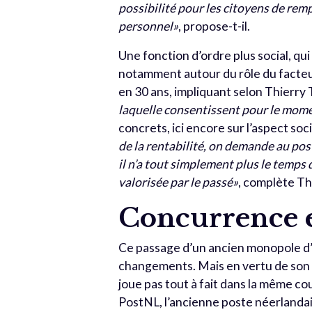
possibilité pour les citoyens de remp
personnel»
, propose-t-il.
Une fonction d’ordre plus social, qu
notamment autour du rôle du facteur.
en 30 ans, impliquant selon Thierry
laquelle consentissent pour le momen
concrets, ici encore sur l’aspect soc
de la rentabilité, on demande au post
il n’a tout simplement plus le temps 
valorisée par le passé»
, complète Th
Concurrence e
Ce passage d’un ancien monopole d’
changements. Mais en vertu de son s
joue pas tout à fait dans la même c
PostNL, l’ancienne poste néerlandais