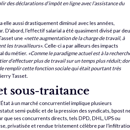
lir des déclarations d’impôt en ligne avec l’assistance du
i a elle aussi drastiquement diminué avec les années,
 D’abord, l’effectif salarial a été quasiment divisé par de
 Tasset une
«nette augmentation de la charge de travail, à
t les travailleurs»
. Celle-ci a par ailleurs des impacts
ial du métier.
«Comme le paradigme actuel est à la recherch
ier d’effectuer plus de travail sur un temps plus réduit; do
de remplir cette fonction sociale qui était pourtant très
ierry Tasset.
t sous-traitance
État à un marché concurrentiel implique plusieurs
tatut semi-public et de la pression des syndicats, bpost n
our que ses concurrents directs, tels DPD, DHL, UPS ou
e, privatisée et rendue tristement célèbre par l’infiltrati