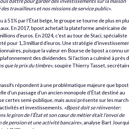
ous battre pour garder des investissements sur la maison
é des travailleurs et nos missions de service public»
.
u à 51% par l’État belge, le groupe se tourne de plus en pl
naux. En 2017, bpost achetait la plateforme américaine de
lions d’euros. En 2024, c’est au tour de Staci, spécialiste
heté pour 1,3 milliard d’euros. Une stratégie d’investisseme
actionnaires, puisque la valeur en Bourse de bpost a connu u
plafonnement des dividendes. Si l’action a culminé à près 
ns que le prix du timbre»
, soupire Thierry Tasset, secrétair
assifs répondent à une problématique majeure que bpost
elle d’un passage d’un ancien monopole d’État destiné au
ise certes semi-publique, mais aussi présente sur les marc
 activités et investissements.
«Bpost doit se réinventer:
ns le giron de l’État et son cœur de métier était l’envoi de
on de pension et une activité bancaire»
, analyse Bart Jourqu