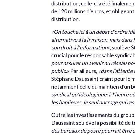
distribution, celle-ci a été finaleme
de 120 millions d’euros, et obligean
distribution.
«On touche ici à un débat d’ordre id
alternative à la livraison, mais dans
son droit à l’information
», soulève 
crucial pour le responsable syndical:
pour assurer un avenir au réseau pos
public.
»
Par ailleurs,
«dans l’attente
Stéphane Daussaint craint pour le m
notamment celle du maintien d’un b
syndical qu’idéologique: à l’heure 
les banlieues, le seul ancrage qui rest
Outre les investissements du groupe 
Daussaint soulève la possibilité de 
des bureaux de poste pourrait être u