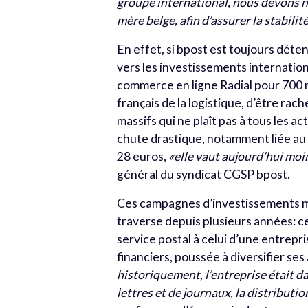
groupe international, nous devons n
mère belge, afin d’assurer la stabilit
En effet, si bpost est toujours déten
vers les investissements internatio
commerce en ligne Radial pour 700 mil
français de la logistique, d’être rac
massifs qui ne plaît pas à tous les 
chute drastique, notamment liée au 
28 euros,
«elle vaut aujourd’hui moi
général du syndicat CGSP bpost.
Ces campagnes d’investissements m
traverse depuis plusieurs années: c
service postal à celui d’une entrepr
financiers, poussée à diversifier ses
historiquement, l’entreprise était da
lettres et de journaux, la distributi