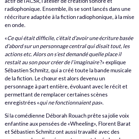
actif de l’ACSR, l’atelier de création sonore et
radiophonique. Ensemble, ils se sont lancés dans une
réécriture adaptée à la fiction radiophonique, à la mise
en onde.
«
Ce qui était difficile, c
’
était d
’
avoir une écriture basée
d
’
abord sur un personnage central qui disait tout, les
actions etc. Alors on s
’
est demandé quelle place il
restait au son pour créer de l
’
imaginaire
?» explique
Sébastien Schmitz, qui a créé toute la bande musicale
de la fiction. Le chœur est alors devenu un
personnage à part entière, évoluant avec le récit et
permettant de remplacer certaines scènes
enregistrées «
qui ne fonctionnaient pas
».
Si la comédienne Déborah Rouach prête sa jolie voix
enfantine aux pensées de «Wheeling», Florent Barat
et Sébastien Schmitz ont aussi travaillé avec des