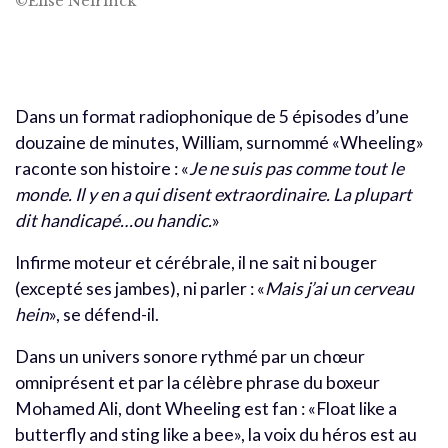
©Elise Neirinck
Dans un format radiophonique de 5 épisodes d’une
douzaine de minutes, William, surnommé «Wheeling»
raconte son histoire : «
Je ne suis pas comme tout le
monde. Il y en a qui disent extraordinaire. La plupart
dit handicapé
…
ou handic.
»
Infirme moteur et cérébrale, il ne sait ni bouger
(excepté ses jambes), ni parler : «
Mais j
’
ai un cerveau
hein
», se défend-il.
Dans un univers sonore rythmé par un chœur
omniprésent et par la célèbre phrase du boxeur
Mohamed Ali, dont Wheeling est fan : «Float like a
butterfly and sting like a bee», la voix du héros est au