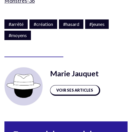
Monstres-36
#arrêté
#création
#hasard
#jeunes
#moyens
Marie Jauquet
VOIR SES ARTICLES