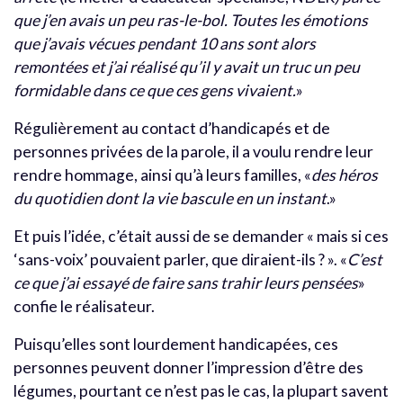
que j
’
en avais un peu ras-le-bol. Toutes les émotions
que j
’
avais vécues pendant 10 ans sont alors
remontées et j
’
ai réalisé qu
’
il y avait un truc un peu
formidable dans ce que ces gens vivaient.
»
Régulièrement au contact d’handicapés et de
personnes privées de la parole, il a voulu rendre leur
rendre hommage, ainsi qu’à leurs familles, «
des héros
du quotidien dont la vie bascule
en un instant
.»
Et puis l’idée, c’était aussi de se demander « mais si ces
‘sans-voix’ pouvaient parler, que diraient-ils ? ». «
C
’
est
ce que j
’
ai essayé de faire sans trahir leurs pensées
»
confie le réalisateur.
Puisqu’elles sont lourdement handicapées, ces
personnes peuvent donner l’impression d’être des
légumes, pourtant ce n’est pas le cas, la plupart savent