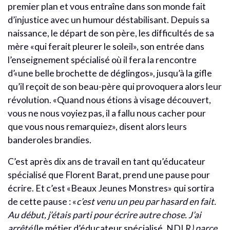
premier plan et vous entraîne dans son monde fait
d’injustice avec un humour déstabilisant. Depuis sa
naissance, le départ de son père, les difficultés de sa
mère «qui ferait pleurer le soleil», son entrée dans
l’enseignement spécialisé où il fera la rencontre
d’«une belle brochette de déglingos», jusqu’à la gifle
qu’il reçoit de son beau-père qui provoquera alors leur
révolution. «Quand nous étions à visage découvert,
vous ne nous voyiez pas, il a fallu nous cacher pour
que vous nous remarquiez», disent alors leurs
banderoles brandies.
C’est après dix ans de travail en tant qu’éducateur
spécialisé que Florent Barat, prend une pause pour
écrire. Et c’est «Beaux Jeunes Monstres» qui sortira
de cette pause : «
c
’
est venu un peu par hasard en fait.
Au début, j
’
étais parti pour écrire autre chose. J
’
ai
arrêté
(le métier d’éducateur spécialisé, NDLR
) parce