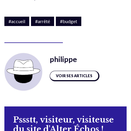
#accueil
#arrêté
#budget
philippe
VOIR SES ARTICLES
Pssstt, visiteur, visiteuse
du site d'Alter Échos !