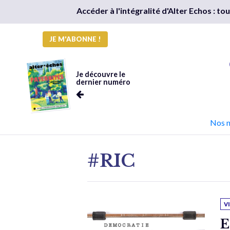
Accéder à l'intégralité d'Alter Echos : t
JE M'ABONNE !
Je découvre le
dernier numéro
Nos 
#RIC
V
E