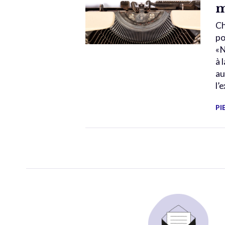
m
Ch
po
«N
à 
au
l’
PI