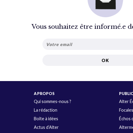
Vous souhaitez être informé.e de 
A PROPOS
PUBLI
Qui sommes-nous ?
Alter 
La rédaction
Focale
Boîte à idées
Échos d
Actus d’Alter
Alterme