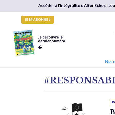
Accéder à l'intégralité d'Alter Echos : t
JE M'ABONNE !
Je découvre le
dernier numéro
Nos 
#RESPONSABI
R
B