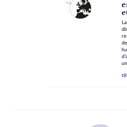
e
e
La
di
re
de
hu
d’
un
CÉ