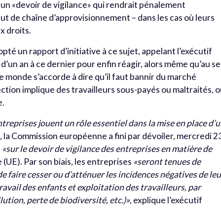
un «devoir de vigilance» qui rendrait pénalement
ut de chaîne d’approvisionnement – dans les cas où leurs
x droits.
té un rapport d’initiative à ce sujet, appelant l’exécutif
ès d’un an à ce dernier pour enfin réagir, alors même qu’au se
e monde s’accorde à dire qu’il faut bannir du marché
ction implique des travailleurs sous-payés ou maltraités, 
e.
ntreprises jouent un rôle essentiel dans la mise en place d’
»
, la Commission européenne a fini par dévoiler, mercredi 2
e
«sur le devoir de vigilance des entreprises en matière de
(UE). Par son biais, les entreprises
«seront tenues de
r, de faire cesser ou d’atténuer les incidences négatives de le
ravail des enfants et exploitation des travailleurs, par
ution, perte de biodiversité, etc.)»
, explique l’exécutif