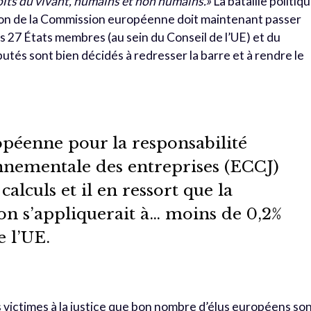
oits du vivant, humains et non humains.»
La bataille politiq
ition de la Commission européenne doit maintenant passer
s 27 États membres (au sein du Conseil de l’UE) et du
tés sont bien décidés à redresser la barre et à rendre le
opéenne pour la responsabilité
onnementale des entreprises (ECCJ)
 calculs et il en ressort que la
ion s’appliquerait à… moins de 0,2%
e l’UE.
es victimes à la justice que bon nombre d’élus européens so