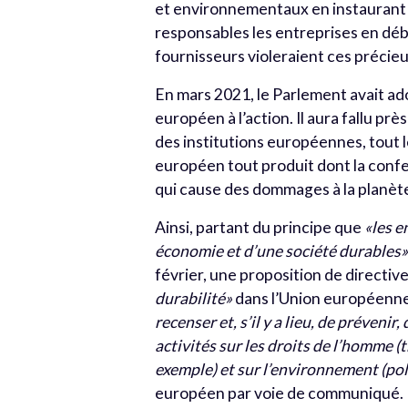
et environnementaux en instaurant 
responsables les entreprises en déb
fournisseurs violeraient ces précieu
En mars 2021, le Parlement avait adop
européen à l’action. Il aura fallu pr
des institutions européennes, tout l
européen tout produit dont la confe
qui cause des dommages à la planèt
Ainsi, partant du principe que
«les e
économie et d’une société durables
février, une proposition de directiv
durabilité»
dans l’Union européenne 
recenser et, s’il y a lieu, de préveni
activités sur les droits de l’homme (t
exemple) et sur l’environnement (poll
européen par voie de communiqué.