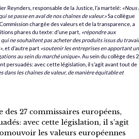
r Reynders, responsable de la Justice, l’a martelé:
«Nous 
ui se passe en aval de nos chaînes de valeur.»
Sa collègue
 Commission chargée des valeurs et de la transparence, a
itions phares du texte: d’une part,
«répondre aux
i ne souhaitent pas acheter des produits issus du travai
t»
, et d’autre part
«soutenir les entreprises en apportant u
igations au sein du marché unique»
. Au sein du collège des 
 persuadés: avec cette législation, il s’agit avant tout de
 dans les chaînes de valeur, de manière équitable et
ge des 27 commissaires européens,
adés: avec cette législation, il s’agit
romouvoir les valeurs européennes