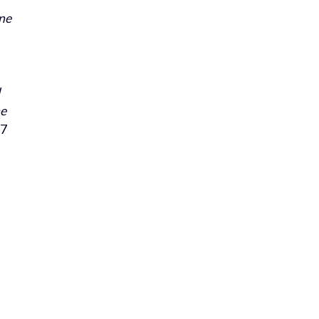
ne
l
ne
27