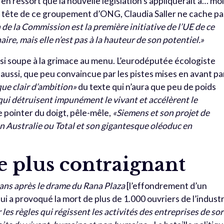
l en ressort que la nouvelle législation s’appliquerait à… mo
la tête de ce groupement d’ONG, Claudia Saller ne cache pa
 de la Commission est la première initiative de l’UE de ce
naire, mais elle n’est pas à la hauteur de son potentiel.»
si soupe à la grimace au menu. L’eurodéputée écologiste
e aussi, que peu convaincue par les pistes mises en avant pa
ue clair d’ambition»
du texte qui n’aura que peu de poids
ui détruisent impunément le vivant et accélèrent le
 de pointer du doigt, pêle-mêle,
«Siemens et son projet de
 Australie ou Total et son gigantesque oléoduc en
e plus contraignant
ans après le drame du Rana Plaza
[l’effondrement d’un
i a provoqué la mort de plus de 1.000 ouvriers de l’industr
es règles qui régissent les activités des entreprises de so