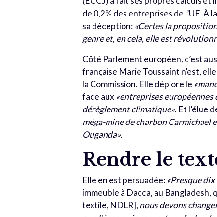
(ECCJ) a fait ses propres calculs et i
de 0,2% des entreprises de l’UE. À 
sa déception:
«Certes la proposition
genre et, en cela, elle est révolution
Côté Parlement européen, c’est aus
française Marie Toussaint n’est, ell
la Commission. Elle déplore le
«manq
face aux
«entreprises européennes q
dérèglement climatique»
. Et l’élue
méga-mine de charbon Carmichael en
Ouganda»
.
Rendre le text
Elle en est persuadée:
«Presque dix 
immeuble à Dacca, au Bangladesh, qu
textile, NDLR],
nous devons changer l