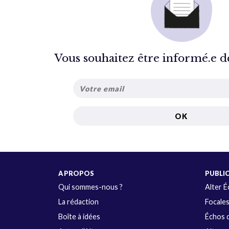
Vous souhaitez être informé.e de 
A PROPOS
PUBLI
Qui sommes-nous ?
Alter 
La rédaction
Focale
Boîte à idées
Échos d