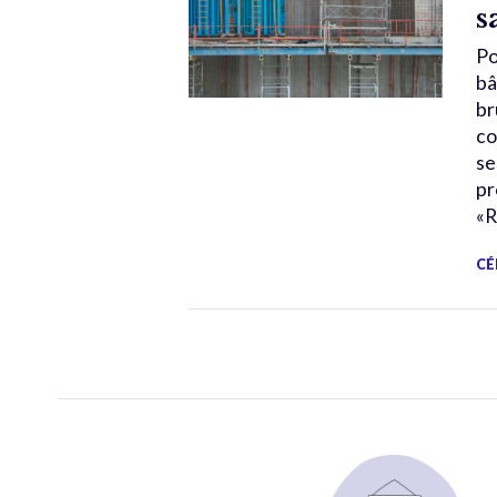
s
Po
bâ
br
co
se
pr
«R
CÉ