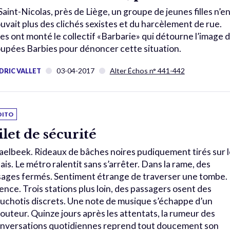
Saint-Nicolas, près de Liège, un groupe de jeunes filles n’e
uvait plus des clichés sexistes et du harcèlement de rue.
les ont monté le collectif «Barbarie» qui détourne l’image 
upées Barbies pour dénoncer cette situation.
03-04-2017
Alter Échos n° 441-442
DRIC VALLET
DITO
ilet de sécurité
elbeek. Rideaux de bâches noires pudiquement tirés sur l
ais. Le métro ralentit sans s’arrêter. Dans la rame, des
sages fermés. Sentiment étrange de traverser une tombe.
lence. Trois stations plus loin, des passagers osent des
uchotis discrets. Une note de musique s’échappe d’un
outeur. Quinze jours après les attentats, la rumeur des
nversations quotidiennes reprend tout doucement son