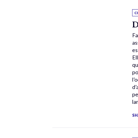
C
D
Fa
as
es
El
qu
po
l’
d’
pe
la
SH