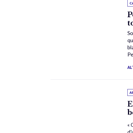
C
P
t
So
qu
bl
Pe
AL
A
E
b
« 
d’