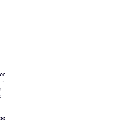
ion
in
e
s
.be