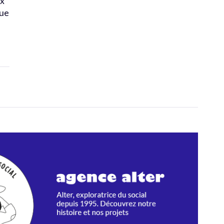
ix
que