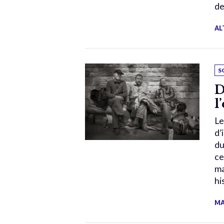
de
AL
S
D
l
Le
d’
du
ce
ma
hi
MA