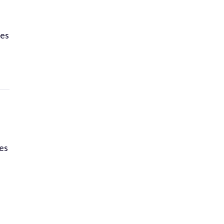
n
des
es