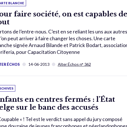
ARTE BLANCHE
our faire société, on est capables d
out
rtons de l’entre-nous. C’est en se reliant les uns aux autre
’on peut arriver à faire changer les choses. Une carte
anche signée Arnaud Bilande et Patrick Bodart, associatio
riferia, pour Capacitation Citoyenne
14-06-2013
Alter Échos n° 362
TER ÉCHOS
RCHIVES
nfants en centres fermés : l’État
elge sur le banc des accusés
Coupable « ! Tel est le verdict sans appel du jury composé
une douzaine de jeunes francophones et néerlandophone