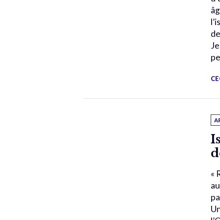
âg
l’
de
Je
pe
CE
A
I
d
« 
au
pa
Un