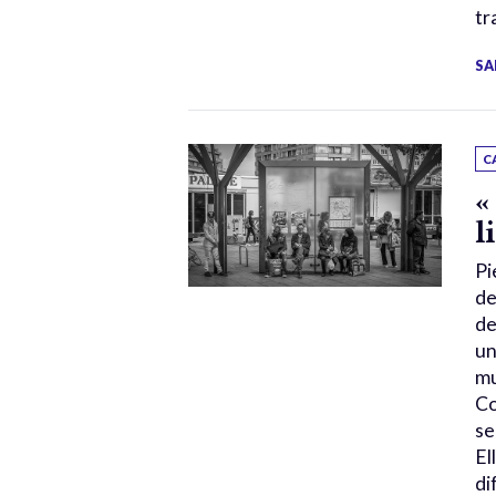
tr
SA
C
«
l
Pi
de
de
un
mu
Co
se
El
di