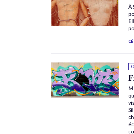
À 
po
El
po
CÉ
E
F
Ma
qu
vi
Si
ch
éc
co