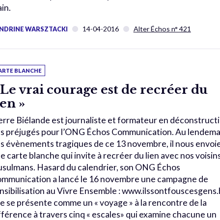
ain.
14-04-2016
Alter Échos n° 421
NDRINE WARSZTACKI
ARTE BLANCHE
 Le vrai courage est de recréer du
ien »
erre Biélande est journaliste et formateur en déconstruct
s préjugés pour l’ONG Échos Communication. Au lendema
s évènements tragiques de ce 13 novembre, il nous envoi
e carte blanche qui invite à recréer du lien avec nos voisin
sulmans. Hasard du calendrier, son ONG Échos
mmunication a lancé le 16 novembre une campagne de
nsibilisation au Vivre Ensemble : www.ilssontfouscesgens
le se présente comme un « voyage » à la rencontre de la
fférence à travers cinq « escales» qui examine chacune un