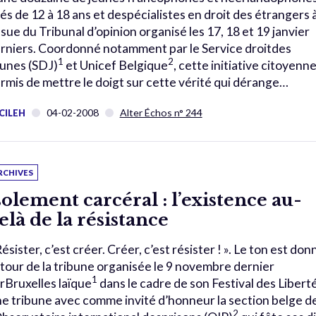
és de 12 à 18 ans et despécialistes en droit des étrangers 
issue du Tribunal d’opinion organisé les 17, 18 et 19 janvier
rniers. Coordonné notamment par le Service droitdes
1
2
unes (SDJ)
et Unicef Belgique
, cette initiative citoyenne
rmis de mettre le doigt sur cette vérité qui dérange…
04-02-2008
Alter Échos n° 244
CILEH
RCHIVES
solement carcéral : l’existence au-
elà de la résistance
Résister, c’est créer. Créer, c’est résister ! ». Le ton est don
tour de la tribune organisée le 9 novembre dernier
1
rBruxelles laïque
dans le cadre de son Festival des Liberté
e tribune avec comme invité d’honneur la section belge d
2