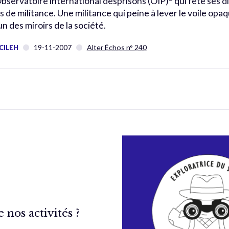
Observatoire international desprisons (OIP)
qui fête ses d
s de militance. Une militance qui peine à lever le voile opa
un des miroirs de la société.
19-11-2007
Alter Échos n° 240
CILEH
nos activités ?