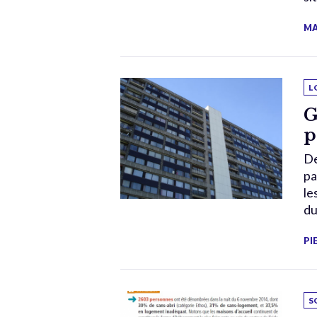
MA
L
G
p
De
pa
le
du
PI
S