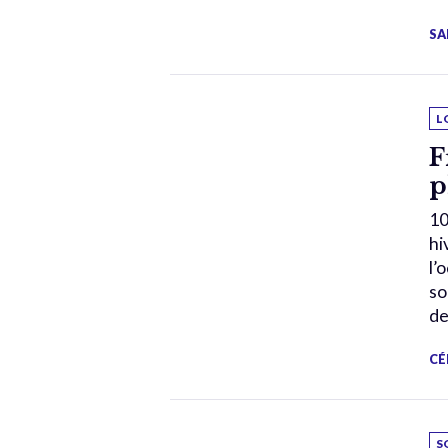
SA
L
F
p
10
hi
l’
so
de
CÉ
S