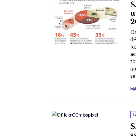
S
u
2
Da
dé
Ré
ac
to
qu
sa
MA
S
S
s