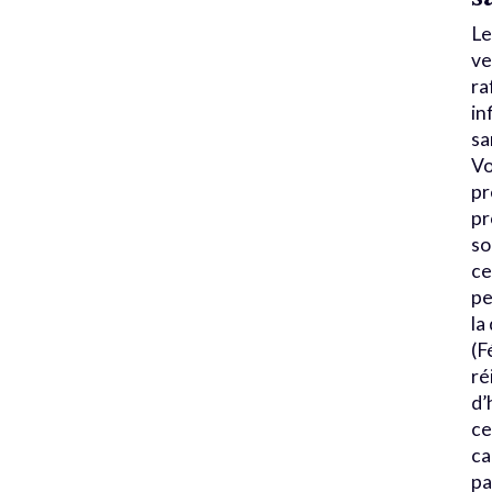
Le
ve
ra
in
sa
Vo
pr
pr
so
ce
pe
la
(F
ré
d’
ce
ca
pa