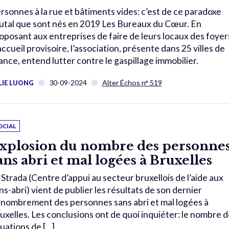
rsonnes à la rue et bâtiments vides: c’est de ce paradoxe
utal que sont nés en 2019 Les Bureaux du Cœur. En
oposant aux entreprises de faire de leurs locaux des foyer
accueil provisoire, l’association, présente dans 25 villes de
ance, entend lutter contre le gaspillage immobilier.
30-09-2024
Alter Échos n° 519
LIE LUONG
OCIAL
xplosion du nombre des personne
ans abri et mal logées à Bruxelles
 Strada (Centre d’appui au secteur bruxellois de l’aide aux
ns-abri) vient de publier les résultats de son dernier
nombrement des personnes sans abri et mal logées à
uxelles. Les conclusions ont de quoi inquiéter: le nombre d
tuations de [...]