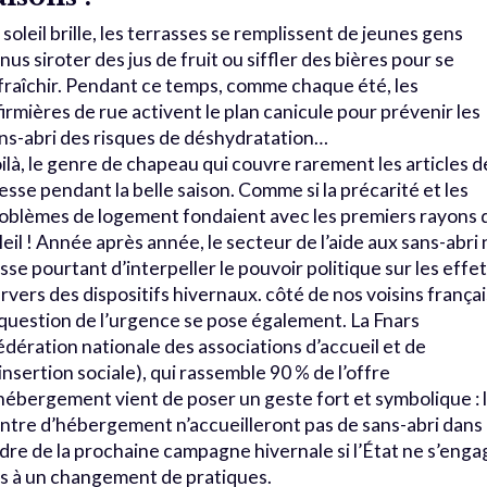
 soleil brille, les terrasses se remplissent de jeunes gens
nus siroter des jus de fruit ou siffler des bières pour se
fraîchir. Pendant ce temps, comme chaque été, les
firmières de rue activent le plan canicule pour prévenir les
ns-abri des risques de déshydratation…
ilà, le genre de chapeau qui couvre rarement les articles d
esse pendant la belle saison. Comme si la précarité et les
oblèmes de logement fondaient avec les premiers rayons 
leil ! Année après année, le secteur de l’aide aux sans-abri 
sse pourtant d’interpeller le pouvoir politique sur les effe
rvers des dispositifs hivernaux. côté de nos voisins françai
 question de l’urgence se pose également. La Fnars
édération nationale des associations d’accueil et de
insertion sociale), qui rassemble 90 % de l’offre
hébergement vient de poser un geste fort et symbolique : 
ntre d’hébergement n’accueilleront pas de sans-abri dans 
dre de la prochaine campagne hivernale si l’État ne s’enga
s à un changement de pratiques.