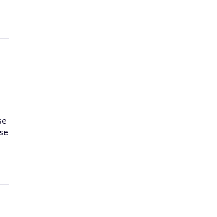
se
ise