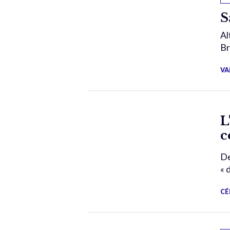
S
Al
Br
VA
L
c
De
« 
CÉ