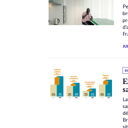
Pe
br
pr
d’
Fr
JU
S
E
s
La
sa
dé
Br
si