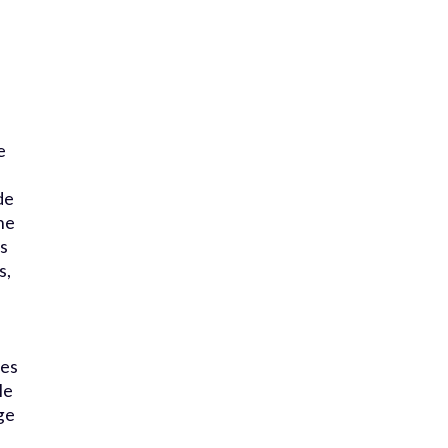
e
de
ne
ts
s,
les
le
ge