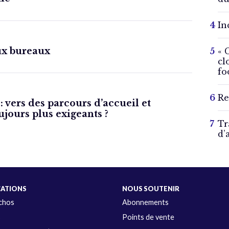
In
ux bureaux
« 
cl
fo
Re
 vers des parcours d’accueil et
ujours plus exigeants ?
Tr
d’
CATIONS
NOUS SOUTENIR
Échos
Abonnements
s
Points de vente