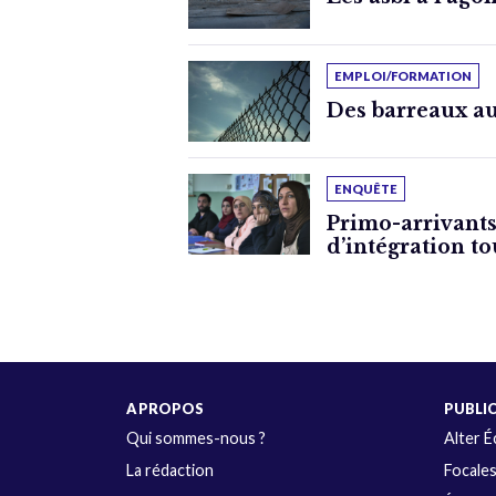
EMPLOI/FORMATION
Des barreaux a
ENQUÊTE
Primo-arrivants:
d’intégration to
A PROPOS
PUBLI
Qui sommes-nous ?
Alter 
La rédaction
Focale