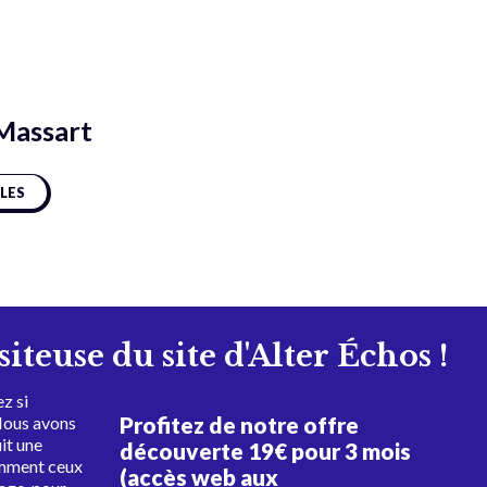
Massart
CLES
isiteuse du site d'Alter Échos !
z si
Profitez de notre offre
Nous avons
uit une
découverte 19€ pour 3 mois
amment ceux
(accès web aux