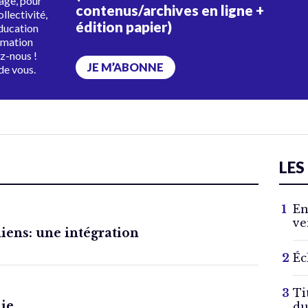
tage, pour
contenus/archives en ligne +
ollectivité,
édition papier)
éducation
rmation
ez-nous !
JE M’ABONNE
de vous.
LES
En
ve
iens: une intégration
Éc
Ti
nie
du