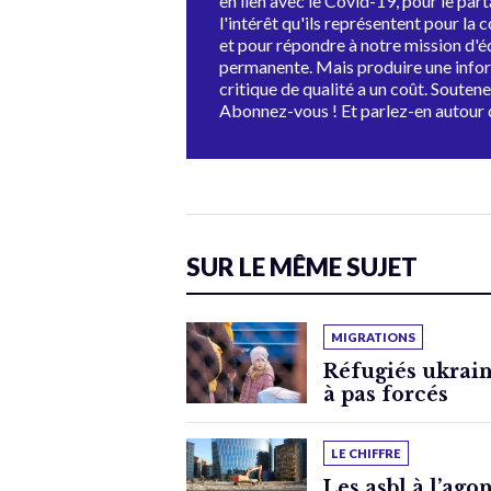
en lien avec le Covid-19, pour le par
l'intérêt qu'ils représentent pour la c
et pour répondre à notre mission d'
permanente. Mais produire une info
critique de qualité a un coût. Souten
Abonnez-vous ! Et parlez-en autour 
SUR LE MÊME SUJET
MIGRATIONS
Réfugiés ukrain
à pas forcés
LE CHIFFRE
Les asbl à l’ago