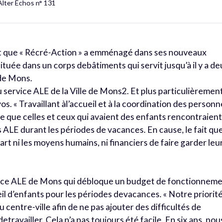
Alter Échos n° 131
nt que « Récré-Action » a emménagé dans ses nouveaux
ituée dans un corps debâtiments qui servit jusqu’à il y a d
 de Mons.
du service ALE de la Ville de Mons2. Et plus particulièremen
s. « Travaillant àl’accueil et à la coordination des person
 que celles et ceux qui avaient des enfants rencontraien
s ALE durant les périodes de vacances. En cause, le fait qu
art ni les moyens humains, ni financiers de faire garder leu
ervice ALE de Mons qui débloque un budget de fonctionnem
il d’enfants pour les périodes devacances. « Notre priorit
 centre-ville afin de ne pas ajouter des difficultés de
ravailler. Cela n’a pas toujours été facile. En six ans, nou