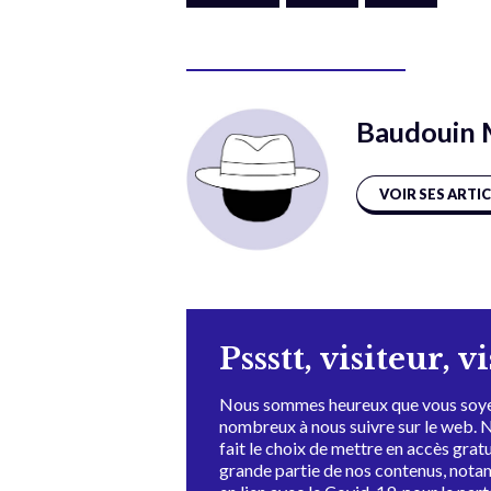
Baudouin 
VOIR SES ARTI
Pssstt, visiteur, v
Nous sommes heureux que vous soye
nombreux à nous suivre sur le web. 
fait le choix de mettre en accès grat
grande partie de nos contenus, not