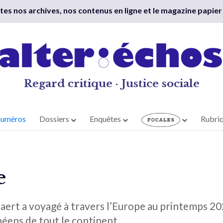
outes nos archives, nos contenus en ligne et le magazine papier
Regard critique · Justice sociale
numéros
Dossiers
Enquêtes
Rubri
e
ert a voyagé à travers l’Europe au printemps 202
éens de tout le continent.