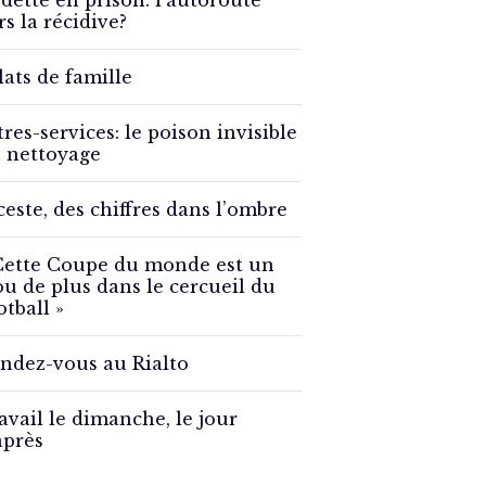
detté en prison: l’autoroute
rs la récidive?
lats de famille
tres-services: le poison invisible
 nettoyage
ceste, des chiffres dans l’ombre
Cette Coupe du monde est un
ou de plus dans le cercueil du
otball »
ndez-vous au Rialto
avail le dimanche, le jour
après