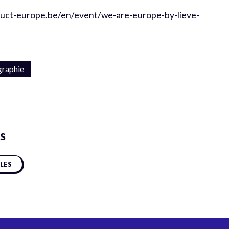
struct-europe.be/en/event/we-are-europe-by-lieve-
graphie
s
CLES