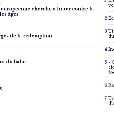
En
ve
européenne cherche à lutter contre la
les âges
Éc
Ti
orges de la rédemption
du
In
ut du balai
« 
cl
fo
Re
le
Tr
d’