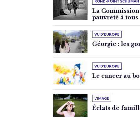
ROND-POINT SCHUMAN
La Commission 
pauvreté à tous 
VU D'EUROPE
Géorgie : les g
VU D'EUROPE
Le cancer au bo
L'IMAGE
Éclats de famil