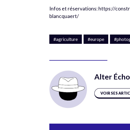
Infos et réservations: https://con
blancquaert/
#agriculture
#europe
#photo
Alter Écho
VOIR SES ARTI