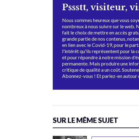
Pssstt, visiteur, v
Nous sommes heureux que vous soye
nombreux à nous suivre sur le web. 
fait le choix de mettre en accès grat
grande partie de nos contenus, not
en lien avec le Covid-19, pour le par
l'intérêt qu'ils représentent pour la c
et pour répondre à notre mission d'
permanente. Mais produire une info
critique de qualité a un coût. Souten
Abonnez-vous ! Et parlez-en autour 
SUR LE MÊME SUJET