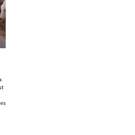
a
st
ées