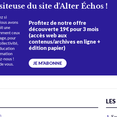
isiteuse du site d'Alter Échos !
z si
Profitez de notre offre
Nous avons
uit une
découverte 19€ pour 3 mois
amment ceux
(accès web aux
tage, pour
contenus/archives en ligne +
ollectivité,
édition papier)
éducation
rmation
ez-nous !
JE M’ABONNE
de vous.
LES