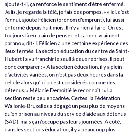
ajoute-t-il, ça renforce le sentiment d’être enfermé.
Je lis, je regarde la télé, je fais des pompes. » « Ici, c’est
l’ennui, ajoute Félicien (prénom d’emprunt), lui aussi
enfermé depuis huit mois. Il n’y a rien à faire. On est
toujours là en train de penser, et ça rend vraiment
parano », dit-il. Félicien a une certaine expérience des
lieux fermés. La section éducation du centre de Saint-
Hubert l’a vu franchir le seuil à deux reprises. Il peut
donc comparer : « A la section éducation, il y a plein
d’activités variées, on n’est pas deux heures dans la
cellule alors qu’ici on est considérés comme des
détenus. » Mélanie Demoitié le reconnaît : « La
section reste peu encadrée. Certes, la Fédération
Wallonie-Bruxelles a dégagé un peu plus de moyens
qu’en prison au niveau du service d’aide aux détenus
(SAD), mais ça n’occupe pas leurs journées. A côté,
dans les sections éducation, il y a beaucoup plus