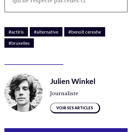
qui ne respecte pas celles-ci.
#actiris
#alternative
#benoît cerexhe
#bruxelles
Julien Winkel
Journaliste
VOIR SES ARTICLES