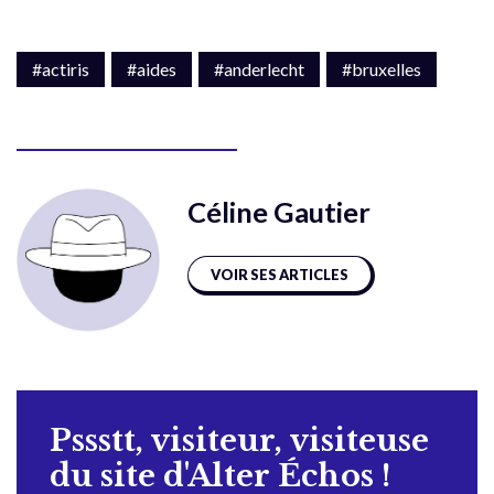
#actiris
#aides
#anderlecht
#bruxelles
Céline Gautier
VOIR SES ARTICLES
Pssstt, visiteur, visiteuse
du site d'Alter Échos !