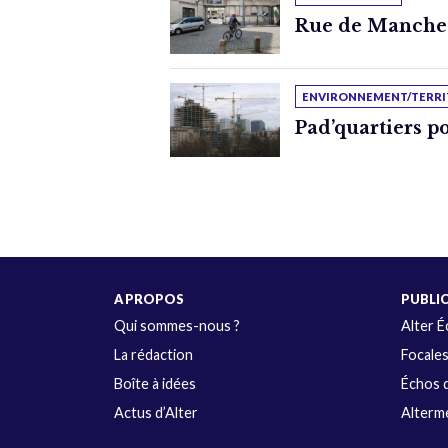
Rue de Manchest
ENVIRONNEMENT/TERRI
Pad’quartiers p
A PROPOS
PUBLI
Qui sommes-nous ?
Alter 
La rédaction
Focale
Boîte à idées
Échos d
Actus d’Alter
Alterme