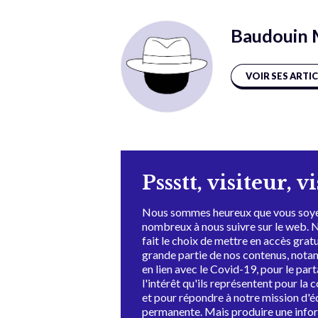
Baudouin 
VOIR SES ARTI
Pssstt, visiteur, v
Nous sommes heureux que vous soye
nombreux à nous suivre sur le web. 
fait le choix de mettre en accès grat
grande partie de nos contenus, not
en lien avec le Covid-19, pour le par
l'intérêt qu'ils représentent pour la c
et pour répondre à notre mission d'
permanente. Mais produire une info