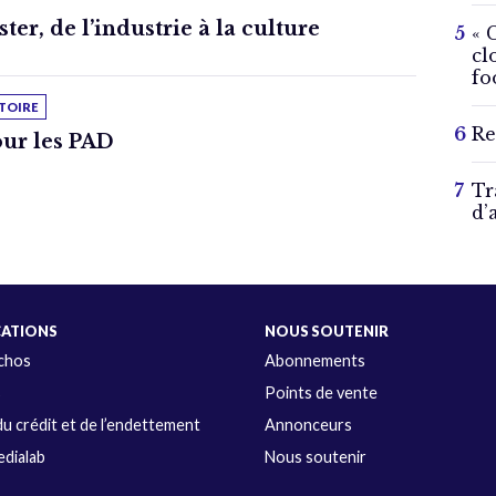
er, de l’industrie à la culture
« 
cl
fo
TOIRE
Re
our les PAD
Tr
d’
CATIONS
NOUS SOUTENIR
Échos
Abonnements
s
Points de vente
u crédit et de l’endettement
Annonceurs
dialab
Nous soutenir