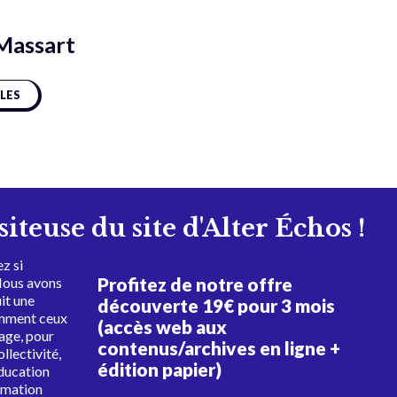
Massart
CLES
isiteuse du site d'Alter Échos !
z si
Profitez de notre offre
Nous avons
uit une
découverte 19€ pour 3 mois
amment ceux
(accès web aux
tage, pour
contenus/archives en ligne +
ollectivité,
édition papier)
éducation
rmation