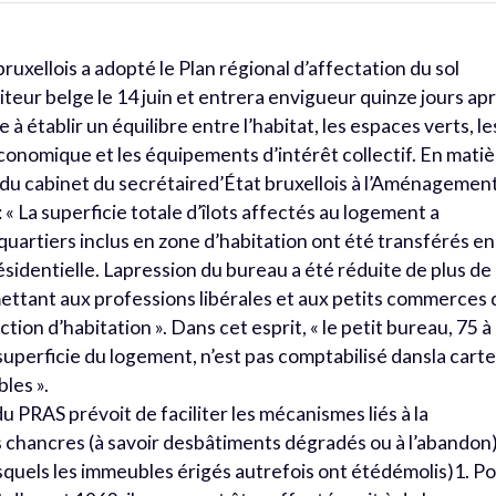
ruxellois a adopté le Plan régional d’affectation du sol
teur belge le 14 juin et entrera envigueur quinze jours ap
e à établir un équilibre entre l’habitat, les espaces verts, le
conomique et les équipements d’intérêt collectif. En mati
du cabinet du secrétaired’État bruxellois à l’Aménagemen
: « La superficie totale d’îlots affectés au logement a
uartiers inclus en zone d’habitation ont été transférés en
sidentielle. Lapression du bureau a été réduite de plus de
ettant aux professions libérales et aux petits commerces 
ion d’habitation ». Dans cet esprit, « le petit bureau, 75 à
superficie du logement, n’est pas comptabilisé dansla cart
les ».
du PRAS prévoit de faciliter les mécanismes liés à la
s chancres (à savoir desbâtiments dégradés ou à l’abandon
 lesquels les immeubles érigés autrefois ont étédémolis)1. P