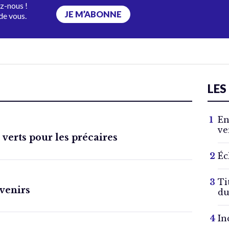
ez-nous !
JE M’ABONNE
de vous.
LES
En
ve
 verts pour les précaires
Éc
Ti
venirs
du
In