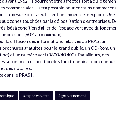
 d’avant 1962, ils pourront être affectés soit à du logemen
ones commerciales, il sera possible pour certains commerce
ns la mesure où ils réutilisent un immeuble inexploité.Une
e aux zones touchées par la délocalisation d’entreprises. D
éalisésà condition d’allier de l’espace vert avec du logeme
 économiques (60% au maximum).
ur la diffusion des informations relatives au PRAS : un
es brochures gratuites pour le grand public, un CD-Rom, un
t.be)
et un numéro vert (0800/40 400). Par ailleurs, des
ues seront misà disposition des fonctionnaires communaux
 et des notaires.
te dans le PRAS II.
nomique
#espaces verts
#gouvernement