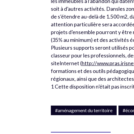
les immeubles à l’abandon qui datent
soit à d’autres activités. Dansles z
de s’étendre au-delà de 1.500 m2, da
attention particulière sera accordé
projets d’ensemble pourront y être r
(35% au minimum) et des activités
Plusieurs supports seront utilisés po
classeur pour les professionnels, d
siteInternet (
http://www.pras.irisne
formations et des outils pédagogiq
régionaux, ainsi que des architectes
1 Cette disposition n’était pas inscri
#aménagement du territoire
#éco