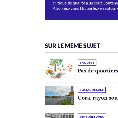
critique de qualité a un coût. Souten
Abonnez-vous ! Et parlez-en autour 
SUR LE MÊME SUJET
ENQUÊTE
Pas de quartiers
SOCIAL DÉCALÉ
Cora, rayon sou
24 HEURES AVEC