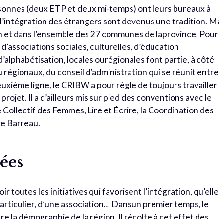
onnes (deux ETP et deux mi-temps) ont leurs bureaux à
l’intégration des étrangers sont devenus une tradition. M
rain et dans l’ensemble des 27 communes de laprovince. Pour
l d’associations sociales, culturelles, d’éducation
alphabétisation, locales ourégionales font partie, à côté
égionaux, du conseil d’administration qui se réunit entre
euxième ligne, le CRIBW a pour règle de toujours travailler
projet. Il a d’ailleurs mis sur pied des conventions avec le
 Collectif des Femmes, Lire et Écrire, la Coordination des
ne Barreau.
ées
 toutes les initiatives qui favorisent l’intégration, qu’elle
rticulier, d’une association… Dansun premier temps, le
 la démographie de la région. Il récolte à cet effet des