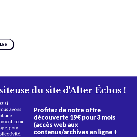
CLES
isiteuse du site d'Alter Échos !
z si
Profitez de notre offre
Nous avons
uit une
découverte 19€ pour 3 mois
amment ceux
(accès web aux
tage, pour
contenus/archives en ligne +
ollectivité,