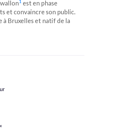
1
 wallon
est en phase
ts et convaincre son public.
à Bruxelles et natif de la
eur
«