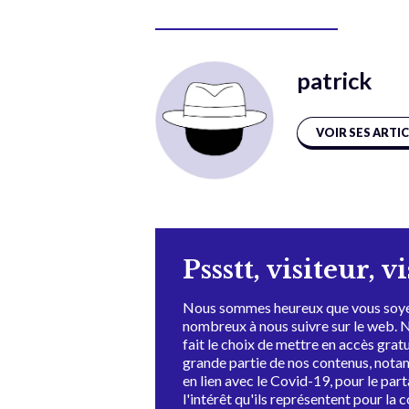
patrick
VOIR SES ARTI
Pssstt, visiteur, v
Nous sommes heureux que vous soye
nombreux à nous suivre sur le web. 
fait le choix de mettre en accès grat
grande partie de nos contenus, not
en lien avec le Covid-19, pour le par
l'intérêt qu'ils représentent pour la c