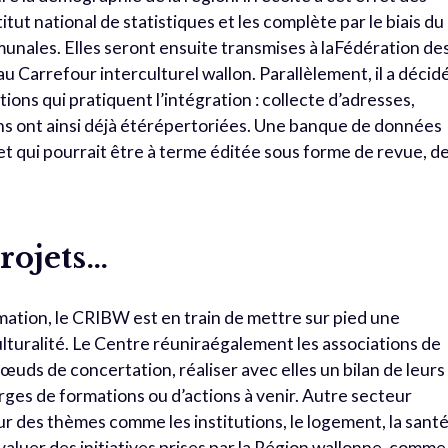
tut national de statistiques et les complète par le biais du
nales. Elles seront ensuite transmises à laFédération de
u Carrefour interculturel wallon. Parallèlement, il a décid
tions qui pratiquent l’intégration : collecte d’adresses,
ons ont ainsi déjà étérépertoriées. Une banque de données
et qui pourrait être à terme éditée sous forme de revue, d
projets…
mation, le CRIBW est en train de mettre sur pied une
ulturalité. Le Centre réuniraégalement les associations de
nœuds de concertation, réaliser avec elles un bilan de leurs
rges de formations ou d’actions à venir. Autre secteur
 sur des thèmes comme les institutions, le logement, la sant
aluer des initiatives prises par la Région wallonne, comme