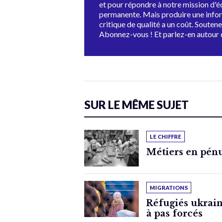
et pour répondre à notre mission d'
permanente. Mais produire une info
critique de qualité a un coût. Souten
Abonnez-vous ! Et parlez-en autour 
SUR LE MÊME SUJET
LE CHIFFRE
Métiers en pénu
MIGRATIONS
Réfugiés ukrain
à pas forcés