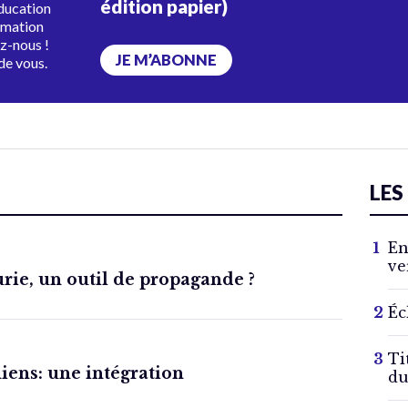
édition papier)
éducation
rmation
ez-nous !
JE M’ABONNE
de vous.
LES
En
ve
rie, un outil de propagande ?
Éc
Ti
iens: une intégration
du