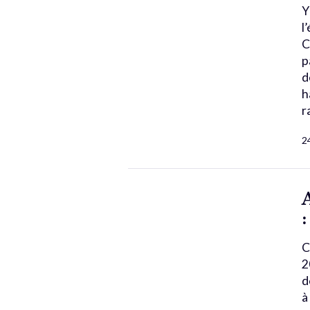
Y
l
C
p
d
h
r
2
C
2
d
à