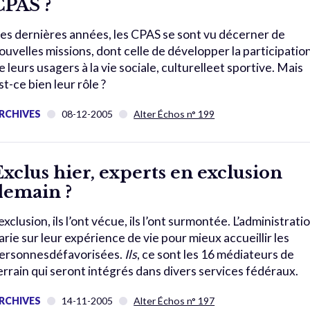
CPAS ?
es dernières années, les CPAS se sont vu décerner de
ouvelles missions, dont celle de développer la participatio
e leurs usagers à la vie sociale, culturelleet sportive. Mais
st-ce bien leur rôle ?
RCHIVES
08-12-2005
Alter Échos n° 199
Exclus hier, experts en exclusion
demain ?
’exclusion, ils l’ont vécue, ils l’ont surmontée. L’administrati
arie sur leur expérience de vie pour mieux accueillir les
ersonnesdéfavorisées.
Ils
, ce sont les 16 médiateurs de
errain qui seront intégrés dans divers services fédéraux.
RCHIVES
14-11-2005
Alter Échos n° 197