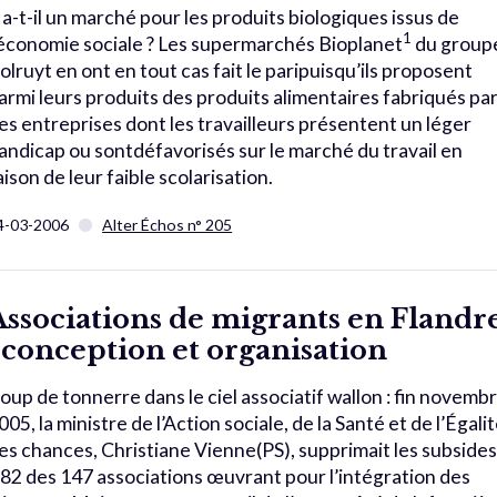
 a-t-il un marché pour les produits biologiques issus de
1
’économie sociale ? Les supermarchés Bioplanet
du group
olruyt en ont en tout cas fait le paripuisqu’ils proposent
armi leurs produits des produits alimentaires fabriqués pa
es entreprises dont les travailleurs présentent un léger
andicap ou sontdéfavorisés sur le marché du travail en
aison de leur faible scolarisation.
4-03-2006
Alter Échos n° 205
Associations de migrants en Flandr
: conception et organisation
oup de tonnerre dans le ciel associatif wallon : fin novemb
005, la ministre de l’Action sociale, de la Santé et de l’Égali
es chances, Christiane Vienne(PS), supprimait les subside
 82 des 147 associations œuvrant pour l’intégration des