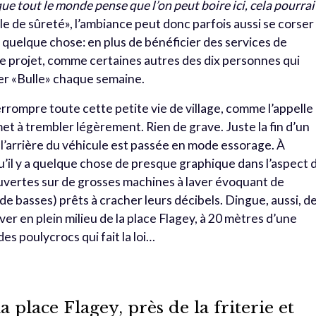
ue tout le monde pense que l’on peut boire ici, cela pourrai
le de sûreté», l’ambiance peut donc parfois aussi se corser
it quelque chose: en plus de bénéficier des services de
r le projet, comme certaines autres des dix personnes qui
er «Bulle» chaque semaine.
terrompre toute cette petite vie de village, comme l’appelle
et à trembler légèrement. Rien de grave. Juste la fin d’un
 l’arrière du véhicule est passée en mode essorage. À
 qu’il y a quelque chose de presque graphique dans l’aspect 
uvertes sur de grosses machines à laver évoquant de
de basses) prêts à cracher leurs décibels. Dingue, aussi, d
ver en plein milieu de la place Flagey, à 20 mètres d’une
 des poulycrocs qui fait la loi…
 place Flagey, près de la friterie et