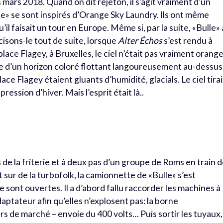
is mars 2018. Quand on dit rejeton, il s’agit vraiment d’un
le» se sont inspirés d’Orange Sky Laundry. Ils ont même
il faisait un tour en Europe. Même si, par la suite, «Bulle» 
cisons-le tout de suite, lorsque
Alter Échos
s’est rendu à
ace Flagey, à Bruxelles, le ciel n’était pas vraiment orange
elle d’un horizon coloré flottant langoureusement au-dessus
ace Flagey étaient gluants d’humidité, glacials. Le ciel tirai
ression d’hiver. Mais l’esprit était là..
 de la friterie et à deux pas d’un groupe de Roms en train 
t sur de la turbofolk, la camionnette de «Bulle» s’est
 sont ouvertes. Il a d’abord fallu raccorder les machines à
daptateur afin qu’elles n’explosent pas: la borne
ours de marché – envoie du 400 volts… Puis sortir les tuyaux,