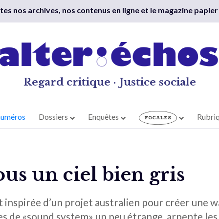
outes nos archives, nos contenus en ligne et le magazine papier
Regard critique · Justice sociale
numéros
Dossiers
Enquêtes
Rubri
ous un ciel bien gris
’est inspirée d’un projet australien pour créer une
res de «sound system» un peu étrange, arpente les 