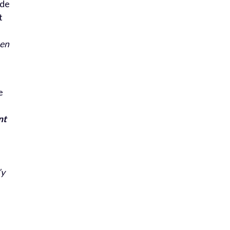
 de
t
 en
e
n
nt
’y