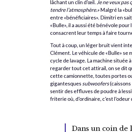
lâchant un clin d’œil.
Je ne veux pas q
tendre l’atmosphère.»
Malgré la «bul
entre «bénéficiaires». Dimitri en sa
«Bulle», il a aussi été bénévole pou
consacrent leur temps à faire tourn
Tout à coup, un léger bruit vient in
Clément. Le véhicule de «Bulle» se m
cycle de lavage. La machine située à
regarder tout cet attirail, on se dit
cette camionnette, toutes portes o
gigantesques
subwoofers
(caissons 
sentir des effluves de poudre à lessi
friterie où, d’ordinaire, c’est l’odeur
Dans un coin de la