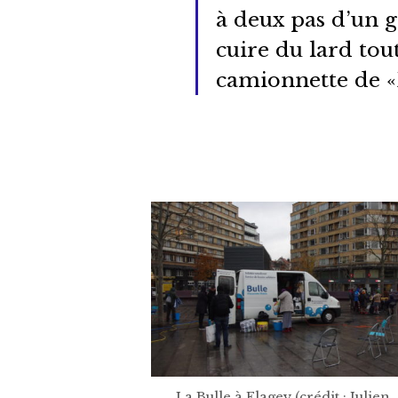
à deux pas d’un 
cuire du lard tou
camionnette de «
La Bulle à Flagey (crédit : Julien