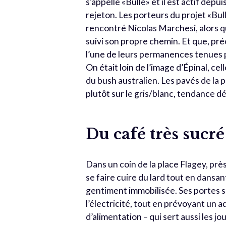
s’appelle «Bulle» et il est actif depu
rejeton. Les porteurs du projet «Bul
rencontré Nicolas Marchesi, alors qu’
suivi son propre chemin. Et que, pré
l’une de leurs permanences tenues pl
On était loin de l’image d’Épinal, c
du bush australien. Les pavés de la pl
plutôt sur le gris/blanc, tendance dép
Du café très sucré
Dans un coin de la place Flagey, près
se faire cuire du lard tout en dansan
gentiment immobilisée. Ses portes se
l’électricité, tout en prévoyant un a
d’alimentation – qui sert aussi les j