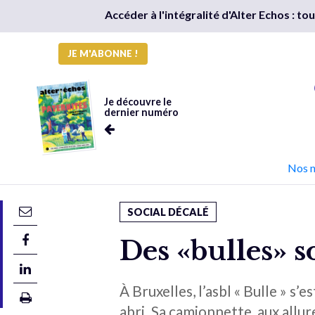
Accéder à l'intégralité d'Alter Echos : t
JE M'ABONNE !
Je découvre le
dernier numéro
Nos 
SOCIAL DÉCALÉ
Des «bulles» s
À Bruxelles, l’asbl « Bulle » s
abri. Sa camionnette, aux allu