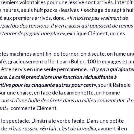
 premiers volontaires pour une lessive sont arrivés. Interdit
 heures, seuls huit packs «lessives + séchage de sept à hui
ité aux premiers arrivés, donc.
«Il n’existe pas vraiment de
 parfois des tensions. Il y en a aussi qui poussent de temps
e tenter de gagner une place»
, explique Clément, un des
les machines aient fini de tourner, on discute, on fume un
 café, gracieusement offert par «Bulle». 100 breuvages et u
i être servis en une seule permanence.
«Il y en a qui ajoute
e. Le café prend alors une fonction réchauffante à
itive pour les cinquante autres pour cent»
, sourit Rafaele
. Sur une chaise, en face de la camionnette, un homme
git aussi d’une bulle de sûreté dans un milieu souvent dur. Il n
ent»
, commente Clément.
it le spectacle. Dimitri a le verbe facile. Dans une petite
e de
«l’eau russe»
.
«En fait, c’est de la vodka
, avoue-t-il en