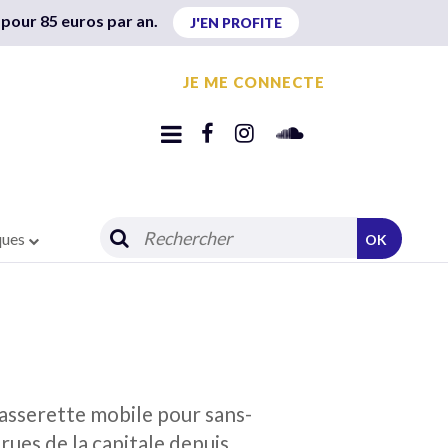
 pour 85 euros par an.
J'EN PROFITE
JE ME CONNECTE
ques
OK
 wasserette mobile pour sans-
rues de la capitale depuis