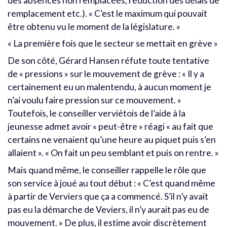
des absences non remplacées, réduction des délais de
remplacement etc.). « C’est le maximum qui pouvait
être obtenu vu le moment de la législature. »
« La première fois que le secteur se mettait en grève »
De son côté, Gérard Hansen réfute toute tentative
de « pressions » sur le mouvement de grève : « Il y a
certainement eu un malentendu, à aucun moment je
n’ai voulu faire pression sur ce mouvement. »
Toutefois, le conseiller verviétois de l’aide à la
jeunesse admet avoir « peut-être » réagi « au fait que
certains ne venaient qu’une heure au piquet puis s’en
allaient ». « On fait un peu semblant et puis on rentre. »
Mais quand même, le conseiller rappelle le rôle que
son service à joué au tout début : « C’est quand même
à partir de Verviers que ça a commencé. S’il n’y avait
pas eu la démarche de Veviers, il n’y aurait pas eu de
mouvement. » De plus, il estime avoir discrètement