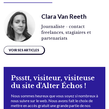
Clara Van Reeth
Journaliste - contact
freelances, stagiaires et
partenariats
VOIR SES ARTICLES
Pssstt, visiteur, visiteuse
du site d'Alter Échos !
Nous sommes heureux que vous soyez si nombreux à
nous suivre sur le web. Nous avons fait le choix de
mettre en accès gratuit une grande partie de nos