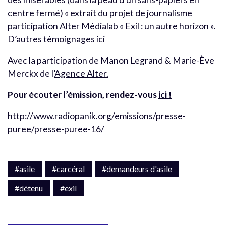
centre fermé)
« extrait du projet de journalisme
participation Alter Médialab
« Exil : un autre horizon »
.
D’autres témoignages
ici
Avec la participation de Manon Legrand & Marie-Ève
Merckx de l’
Agence Alter.
Pour écouter l’émission, rendez-vous
ici !
http://www.radiopanik.org/emissions/presse-
puree/presse-puree-16/
#asile
#carcéral
#demandeurs d'asile
#détenu
#exil