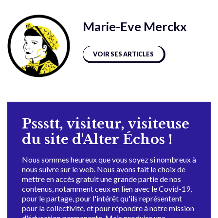
Marie-Eve Merckx
VOIR SES ARTICLES
Pssstt, visiteur, visiteuse
du site d'Alter Échos !
Nous sommes heureux que vous soyez si nombreux à
nous suivre sur le web. Nous avons fait le choix de
mettre en accès gratuit une grande partie de nos
contenus, notamment ceux en lien avec le Covid-19,
pour le partage, pour l'intérêt qu'ils représentent
pour la collectivité, et pour répondre à notre mission
d'éducation permanente. Mais produire une