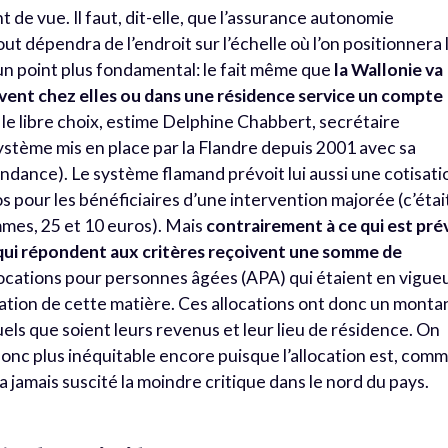
t de vue. Il faut, dit-elle, que l’assurance autonomie
ut dépendra de l’endroit sur l’échelle où l’on positionnera 
un point plus fondamental: le fait même que
la Wallonie va
vent chez elles ou dans une résidence service un compte
 le libre choix, estime Delphine Chabbert, secrétaire
 système mis en place par la Flandre depuis 2001 avec sa
dance). Le système flamand prévoit lui aussi une cotisati
 pour les bénéficiaires d’une intervention majorée (c’étai
ommes, 25 et 10 euros). Mais
contrairement à ce qui est pré
 qui répondent aux critères reçoivent une somme de
allocations pour personnes âgées (APA) qui étaient en vigue
sation de cette matière. Ces allocations ont donc un monta
els que soient leurs revenus et leur lieu de résidence. On
onc plus inéquitable encore puisque l’allocation est, com
n’a jamais suscité la moindre critique dans le nord du pays.