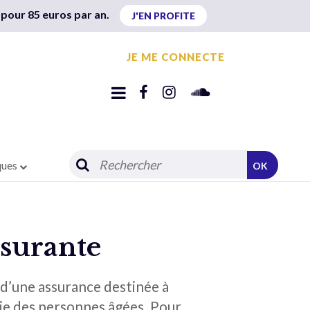
 pour 85 euros par an.
J'EN PROFITE
JE ME CONNECTE
ques
OK
ssurante
 d’une assurance destinée à
mie des personnes âgées. Pour