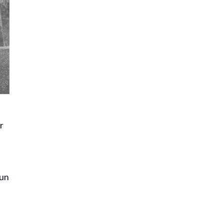
r
e
 un
n