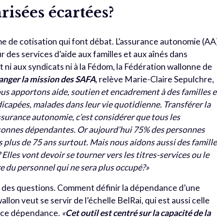
risées écartées?
tème de cotisation qui font débat. L’assurance autonomie (AA
r des services d’aide aux familles et aux aînés dans
t ni aux syndicats ni à la Fédom, la Fédération wallonne de
anger la mission des SAFA
,
relève Marie-Claire Sepulchre,
us apportons aide, soutien et encadrement à des familles 
dicapées, malades dans leur vie quotidienne. Transférer la
ssurance autonomie, c’est considérer que tous les
rsonnes dépendantes. Or aujourd’hui 75% des personnes
 plus de 75 ans surtout. Mais nous aidons aussi des famill
Elles vont devoir se tourner vers les titres-services ou le
ire du personnel qui ne sera plus occupé?»
te des questions. Comment définir la dépendance d’une
n veut se servir de l’échelle BelRai, qui est aussi celle
ance dépendance.
«
Cet outil est centré sur la capacité de la