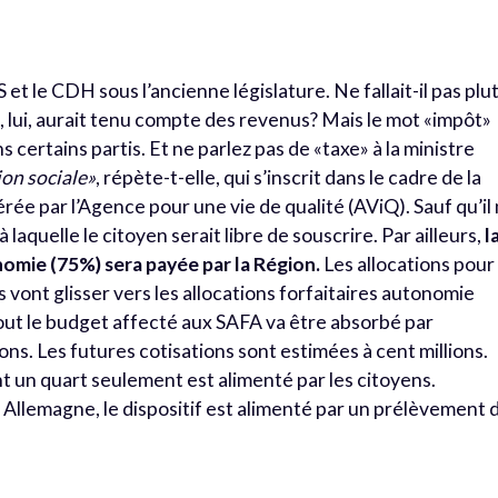
PS et le CDH sous l’ancienne législature. Ne fallait-il pas plu
, lui, aurait tenu compte des revenus? Mais le mot «impôt»
certains partis. Et ne parlez pas de «taxe» à la ministre
ion sociale»
, répète-t-elle, qui s’inscrit dans le cadre de la
érée par l’Agence pour une vie de qualité (AViQ). Sauf qu’il
laquelle le citoyen serait libre de souscrire. Par ailleurs,
l
nomie (75%) sera payée par la Région.
Les allocations pour
vont glisser vers les allocations forfaitaires autonomie
Tout le budget affecté aux SAFA va être absorbé par
ons. Les futures cotisations sont estimées à cent millions.
nt un quart seulement est alimenté par les citoyens.
en Allemagne, le dispositif est alimenté par un prélèvement 