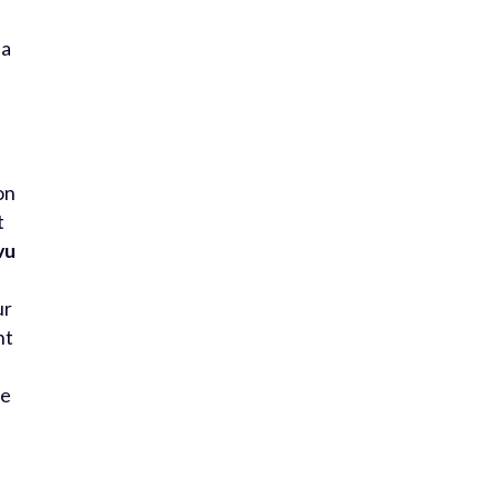
la
on
t
vu
ur
nt
me