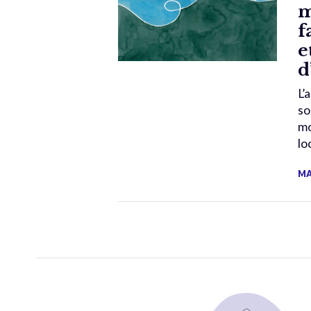
m
f
e
d
L’
so
mo
lo
MA