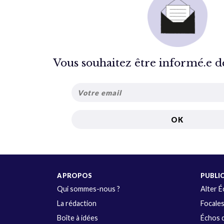
Vous souhaitez être informé.e de 
A PROPOS
PUBLI
Qui sommes-nous ?
Alter 
La rédaction
Focale
Boîte à idées
Échos d