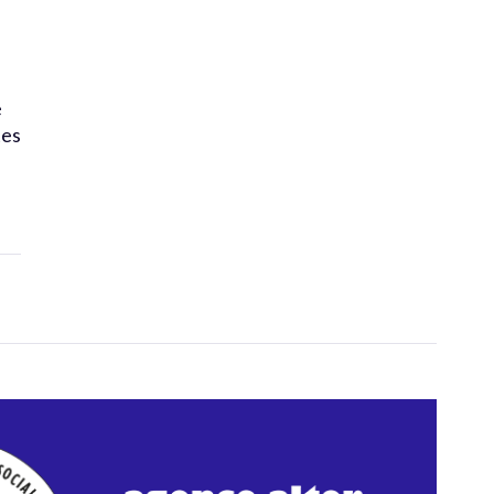
é
tes