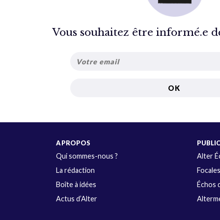
Vous souhaitez être informé.e de 
A PROPOS
PUBLI
Qui sommes-nous ?
Alter 
La rédaction
Focale
Boîte à idées
Échos d
Actus d’Alter
Alterme