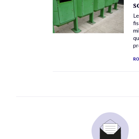
s
Le
fi
mi
qu
pr
RO