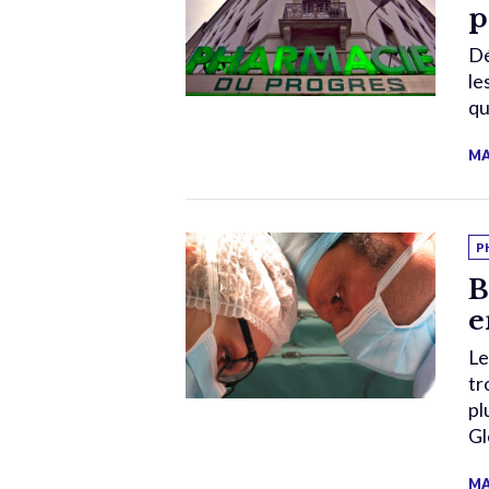
p
Dé
le
qu
MA
P
B
e
Le
tr
pl
Gl
MA