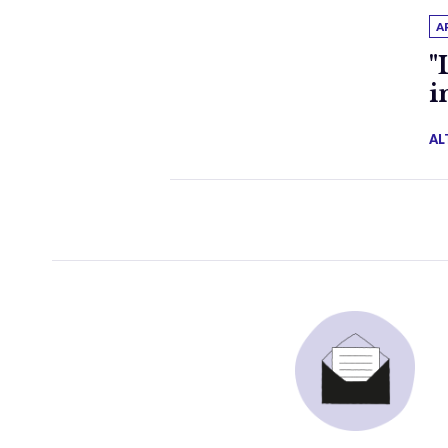
A
"
i
AL