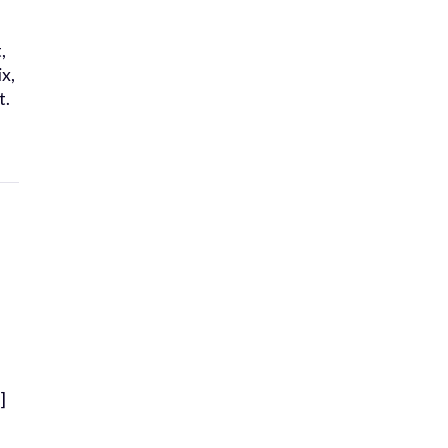
,
x,
t.
]