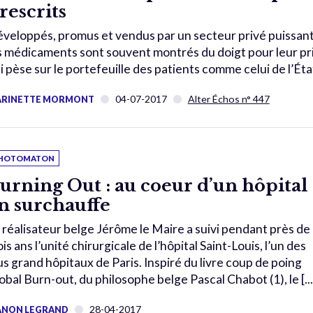
rescrits
veloppés, promus et vendus par un secteur privé puissant
s médicaments sont souvent montrés du doigt pour leur pri
i pèse sur le portefeuille des patients comme celui de l’Éta
04-07-2017
Alter Échos n° 447
RINETTE MORMONT
HOTOMATON
urning Out : au coeur d’un hôpital
n surchauffe
 réalisateur belge Jérôme le Maire a suivi pendant près de
ois ans l’unité chirurgicale de l’hôpital Saint-Louis, l’un des
us grand hôpitaux de Paris. Inspiré du livre coup de poing
obal Burn-out, du philosophe belge Pascal Chabot (1), le [...
28-04-2017
NON LEGRAND