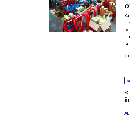
o
Au
pe
ac
un
se
OL
A
«
i
AL