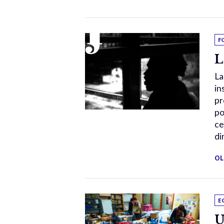
F
L
La
in
pr
po
ce
di
OL
E
U