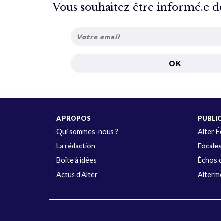
Vous souhaitez être informé.e de 
A PROPOS
PUBLI
Qui sommes-nous ?
Alter 
La rédaction
Focale
Boîte à idées
Échos d
Actus d’Alter
Alterme