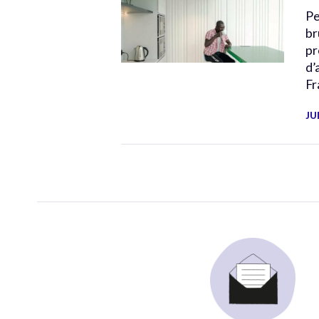
Pe
br
pr
d’
Fr
JU