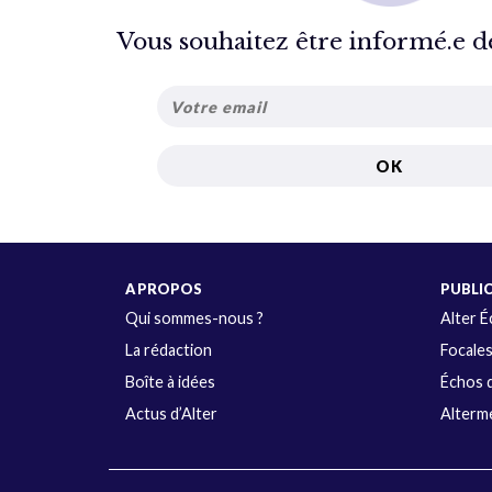
Vous souhaitez être informé.e de 
A PROPOS
PUBLI
Qui sommes-nous ?
Alter 
La rédaction
Focale
Boîte à idées
Échos d
Actus d’Alter
Alterme