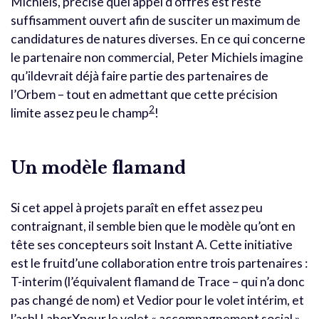
Michiels, précise quel’appel d’offres est resté
suffisamment ouvert afin de susciter un maximum de
candidatures de natures diverses. En ce qui concerne
le partenaire non commercial, Peter Michiels imagine
qu’ildevrait déjà faire partie des partenaires de
l’Orbem – tout en admettant que cette précision
2
limite assez peu le champ
!
Un modèle flamand
Si cet appel à projets paraît en effet assez peu
contraignant, il semble bien que le modèle qu’ont en
tête ses concepteurs soit Instant A. Cette initiative
est le fruitd’une collaboration entre trois partenaires :
T-interim (l’équivalent flamand de Trace – qui n’a donc
pas changé de nom) et Vedior pour le volet intérim, et
l’asbl LaborXpour le volet « accompagnement social ».