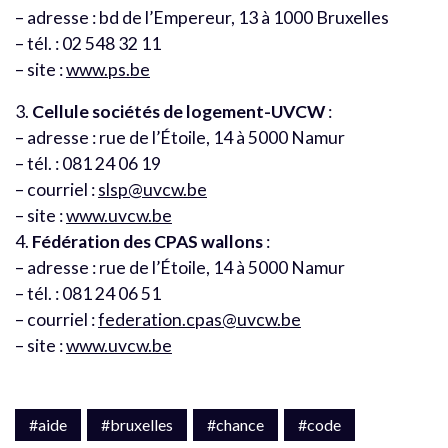
– adresse : bd de l’Empereur, 13 à 1000 Bruxelles
– tél. : 02 548 32 11
– site :
www.ps.be
3.
Cellule sociétés de logement-UVCW
:
– adresse : rue de l’Étoile, 14 à 5000 Namur
– tél. : 081 24 06 19
– courriel :
slsp@uvcw.be
– site :
www.uvcw.be
4.
Fédération des CPAS wallons
:
– adresse : rue de l’Étoile, 14 à 5000 Namur
– tél. : 081 24 06 51
– courriel :
federation.cpas@uvcw.be
– site :
www.uvcw.be
#aide
#bruxelles
#chance
#code