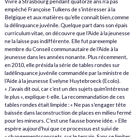
Vivre à Strasbourg pendant quatorze ans n’a pas
empêché Françoise Tulkens de s’intéresser à la
Belgique et aux matières qu’elle connaît bien,comme
la délinquance juvénile. Quelque part dans son épais
curriculum vitae, on découvre que l’Aide à la jeunesse
ne la laisse pas indifférente. Elle fut parexemple
membre du Conseil communautaire de l’Aide à la
jeunesse dans les années nonante. Plus récemment,
en 2010, elle présida la série de tables rondes sur
ladélinquance juvénile commandée par la ministre de
l’Aide à la jeunesse Evelyne Huytebroeck (Ecolo).
« J’avais dit oui, car c’est un des sujets quim’intéresse
le plus », explique-t-elle. La recommandation de ces
tables rondes était limpide : « Ne pas s’engager tête
baissée dans laconstruction de places en milieu fermé
pour les mineurs. C’est une fausse bonne idée. » Elle
espère aujourd’hui que ce processus est suivi de
« changementsconcrets, sur le terrain. Sans se limiter