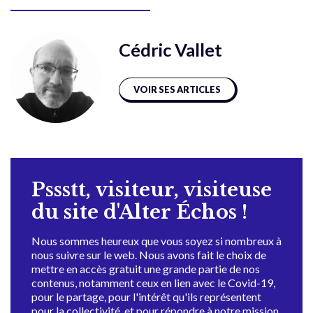
Cédric Vallet
VOIR SES ARTICLES
Pssstt, visiteur, visiteuse
du site d'Alter Échos !
Nous sommes heureux que vous soyez si nombreux à
nous suivre sur le web. Nous avons fait le choix de
mettre en accès gratuit une grande partie de nos
contenus, notamment ceux en lien avec le Covid-19,
pour le partage, pour l'intérêt qu'ils représentent
pour la collectivité, et pour répondre à notre mission