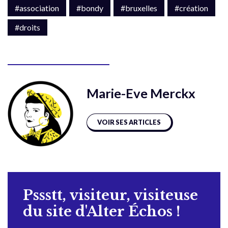
#association
#bondy
#bruxelles
#création
#droits
Marie-Eve Merckx
VOIR SES ARTICLES
Pssstt, visiteur, visiteuse
du site d'Alter Échos !