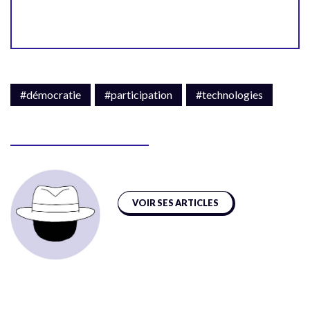
#démocratie
#participation
#technologies
VOIR SES ARTICLES