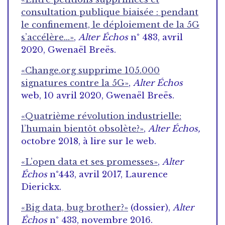
consultation publique biaisée : pendant
le confinement, le déploiement de la 5G
s’accélère…»
,
Alter Échos
n° 483, avril
2020, Gwenaël Breës.
«Change.org supprime 105.000
signatures contre la 5G»
,
Alter Échos
web, 10 avril 2020, Gwenaël Breës.
«Quatrième révolution industrielle:
l’humain bientôt obsolète?»
,
Alter Échos,
octobre 2018, à lire sur le web.
«L’open data et ses promesses»
,
Alter
Échos
n°443, avril 2017, Laurence
Dierickx.
«Big data, bug brother?»
(dossier),
Alter
Échos
n° 433, novembre 2016.