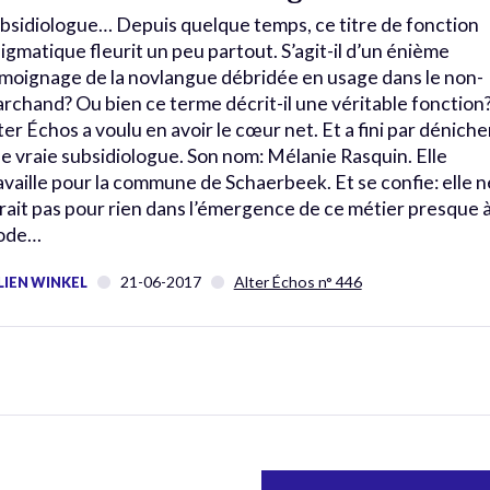
bsidiologue… Depuis quelque temps, ce titre de fonction
igmatique fleurit un peu partout. S’agit-il d’un énième
moignage de la novlangue débridée en usage dans le non-
rchand? Ou bien ce terme décrit-il une véritable fonction
ter Échos a voulu en avoir le cœur net. Et a fini par déniche
e vraie subsidiologue. Son nom: Mélanie Rasquin. Elle
availle pour la commune de Schaerbeek. Et se confie: elle n
rait pas pour rien dans l’émergence de ce métier presque à
ode…
21-06-2017
Alter Échos n° 446
LIEN WINKEL