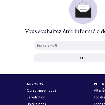
Vous souhaitez être informé.e de 
A PROPOS
PUBLI
Qui sommes-nous ?
Alter 
La rédaction
Focale
Boîte à idées
Échos d