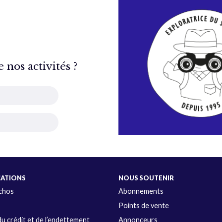
nos activités ?
CATIONS
NOUS SOUTENIR
Échos
Abonnements
s
Points de vente
u crédit et de l’endettement
Annonceurs