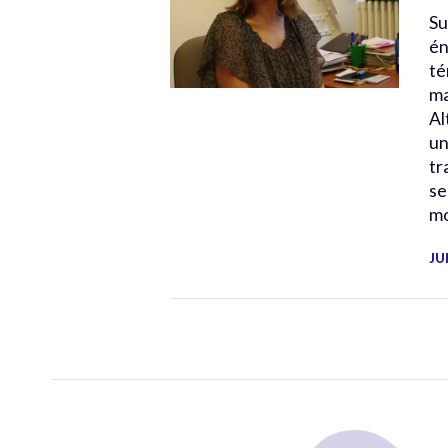
Su
én
té
ma
Al
un
tr
se
m
JU