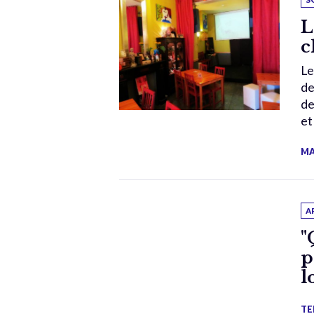
L
c
Le
de
de
et
MA
A
"
p
l
TE