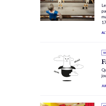
Le
pa
ma
17
AL
S
F
Qu
jo
JU
S