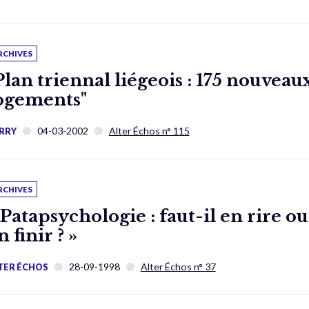
RCHIVES
Plan triennal liégeois : 175 nouveau
ogements"
04-03-2002
Alter Échos n° 115
RRY
RCHIVES
 Patapsychologie : faut-il en rire ou
n finir ? »
28-09-1998
Alter Échos n° 37
TER ÉCHOS